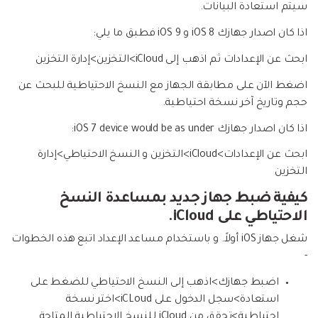
سيتم استعادة البيانات.
اذا كان اصدار جهازك
iOS 8 و iOS 9
فطبق ما يلي:
ابحث عن الإعدادات ثم اذهب إلى iCloud>التخزين>إدارة التخزين
اضغط الآن على مطابقة الجهاز مع النسخ الاحتياطية للبحث عن
حجم وتاريخ آخر نسخة احتياطية.
اذا كان اصدار جهازك
would be as under:
iOS 7 device
ابحث عن الإعدادات>iCloud>التخزين و النسخ الاحتياطي>إدارة
التخزين
كيفية ضبط جهاز جديد بمساعدة النسخ
الاحتياطي على iCloud.
شغل جهاز iOS أولاً. و باستخدام مساعد الإعداد اتبع هذه الخطوات
-
اضبط جهازك>اذهب إلى النسخ الاحتياطي للضغط على
استعادة>سجل الدخول على iCLoud>اختر نسخة
احتياطية>تحقق من iCloud للنسخ الاحتياطية المتاحة