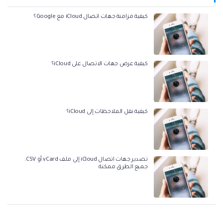
كيفية مزامنة جهات اتصال iCloud مع Google؟
كيفية عرض جهات الاتصال على iCloud؟
كيفية نقل الملاحظات إلى iCloud؟
تصدير جهات اتصال iCloud إلى ملف vCard أو CSV:
جميع الطرق ممكنة