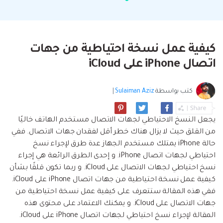
البحث
مشاهدة جميع المنتجات
إلى هاتف أو من هاتف إلى الكمبيوتر والعكس
Filmstock
الدعم
المواضيع الجديدة
FamiSafe
صحيح.
تأثيرات الفيديو والموسيقى والمزيد.
تحميل
الرقابة الأبوية والمراقبة.
Explore
Explore
تسجيل الدخول
المقالات المتميزة
مشاهدة جميع المنتجات
كيفية عمل نسخة احتياطية من جهات
Backup & Restore
MobileTrans
ملخص
ملخص
نقل بيانات الجوال.
اتصال iPhone على iCloud
عمل نسخ احتياطي الهاتف وبيانات WhatsApp
تعلم المزيد
على الكمبيوتر، واستعادتها بسهولة
دمج ملفات PDF
Explore
Repairit
قوالب الرسم التخطيطي
كتب بواسطة
Sulaiman Aziz
|
استعادة الفيديو التالف.
ملخص
محول PDF
جديد
Playlist Transfer
مشاهدة جميع المنتجات
يجعل النسخ الاحتياطي لجهات الاتصال مستخدم الهاتف خاليًا
نقل قوائم تشغيل الموسيقى من خدمة بث إلى
Video
قوالب PDF
من القلق حيث لا يزال هناك خطر أقل لفقدان جهات الاتصال. ففي
أخرى.
حالة iPhone يمتلك مستخدم الجهاز عدة طرق لإجراء نسخ
Photo
Explore
احتياطي لجهات اتصال iPhone. و إحدى الطرق الرائعة هي إجراء
نسخ احتياطي لجهات الاتصال على iCloud. و ربما تكون قلقًا بشأن
ملخص
Creative Center
تطبيقات الهاتف
كيفية عمل نسخة احتياطية من جهات اتصال iPhone على iCloud.
ففي هذه المقالة ستتعرف على كيفية عمل نسخة احتياطية من
استعادة الصور
Mutsapper(سابق Wutsapper)
جهات الاتصال على iCloud. و يمكنك الاعتماد على محتوى هذه
نقل بيانات WhatsApp و WhatsApp Business بدون
المقالة لإجراء نسخ احتياطي لجهات اتصال iPhone على iCloud.
إصلاح الفيديو