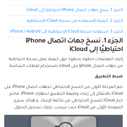
إعادة ضبط المصنع.
الجزء 1. نسخ جهات اتصال iPhone احتياطيًا إلى iCloud
نقل WhatsApp
MobileTrans App
الجزء 2. كيفية الاستعادة من نسخة iCloud الاحتياطية
نقل بيانات الهاتف وبيانات WhatsApp والملفات بين
تحديث iOS
الأجهزة.
الجزء 3. استعادة نسخة iCloud الاحتياطية إلى iPhone / Android
الجزء 1. نسخ جهات اتصال iPhone
تعقب الموقع
Status Saver for WhatsApp
احتياطيًا إلى iCloud
حفاظ الحالة ، وقراءة الدردشات المحذوفة، واستخدام
إليك التعليمات خطوة بخطوة حول كيفية عمل نسخة احتياطية
اثنين من WhatsApp، والمزيد من أجلك.
من جهات اتصال iphone على icloud باستخدام لقطات الشاشة.
ضبط التطبيق
تتم المرحلة الأولى من النسخ الاحتياطي لجهات اتصال iPhone على
iCloud بالانتقال إلى إعداد وظيفة التطبيق لجهازك iPhone. فاختر
خيار iCloud للنسخ الاحتياطي من قائمة الإعداد. و هناك سترى
الصفحة الأولى من iCloud حيث سيجب عليك تسجيل الدخول.