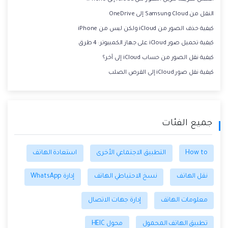
النقل من Samsung Cloud إلى OneDrive
كيفية حذف الصور من iCloud ولكن ليس من iPhone
كيفية تحميل صور iCloud على جهاز الكمبيوتر: 4 طرق
كيفية نقل الصور من حساب iCloud إلى آخر؟
كيفية نقل صور iCloud إلى القرص الصلب
جميع الفئات
How to
التطبيق الاجتماعي الأخرى
استعادة الهاتف
نقل الهاتف
نسخ الاحتياطي الهاتف
إدارة WhatsApp
معلومات الهاتف
إدارة جهات الاتصال
تطبيق الهاتف المحمول
محول HEIC