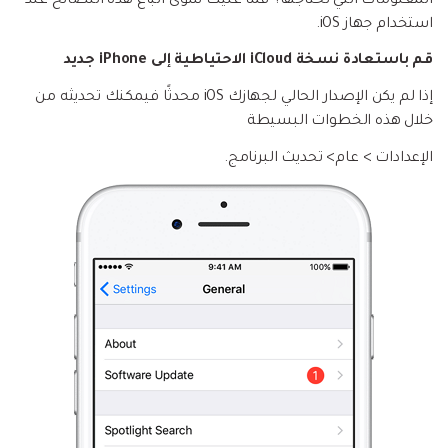
المعلومات التي تحتاجها؟ فما عليك سوى اتباع هذه النصائح عند
استخدام جهاز iOS.
قم باستعادة نسخة iCloud الاحتياطية إلى iPhone جديد
إذا لم يكن الإصدار الحالي لجهازك iOS محدثًا فيمكنك تحديثه من
خلال هذه الخطوات البسيطة
الإعدادات > عام> تحديث البرنامج.