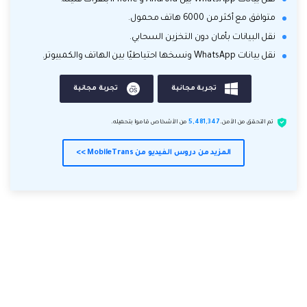
نقل بيانات WhatsApp بين Android و iPhone بنقرات قليلة.
متوافق مع أكثر من 6000 هاتف محمول.
نقل البيانات بأمان دون التخزين السحابي.
نقل بيانات WhatsApp ونسخها احتياطيًا بين الهاتف والكمبيوتر.
تجربة مجانية
تجربة مجانية
تم التحقق من الأمن.
5,481,347
من الأشخاص قاموا بتحميله.
المزيد من دروس الفيديو من MobileTrans >>