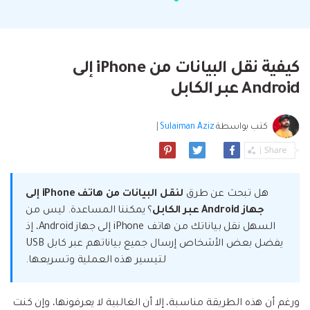
البحث
مشاهدة جميع المنتجات
إلى هاتف أو من هاتف إلى الكمبيوتر والعكس
Filmstock
الدعم
المواضيع الجديدة
FamiSafe
صحيح.
تأثيرات الفيديو والموسيقى والمزيد.
تحميل
الرقابة الأبوية والمراقبة.
Explore
Explore
تسجيل الدخول
المقالات المتميزة
مشاهدة جميع المنتجات
كيفية نقل البيانات من iPhone إلى
Backup & Restore
MobileTrans
ملخص
ملخص
نقل بيانات الجوال.
Android عبر الكابل
عمل نسخ احتياطي الهاتف وبيانات WhatsApp
تعلم المزيد
على الكمبيوتر، واستعادتها بسهولة
دمج ملفات PDF
Explore
Repairit
قوالب الرسم التخطيطي
كتب بواسطة
Sulaiman Aziz
|
استعادة الفيديو التالف.
ملخص
محول PDF
جديد
Playlist Transfer
مشاهدة جميع المنتجات
نقل قوائم تشغيل الموسيقى من خدمة بث إلى
Video
قوالب PDF
أخرى.
هل تبحث عن طرق
لنقل البيانات من هاتف iPhone إلى
Photo
Explore
جهاز Android
عبر
الكابل
؟ يمكننا المساعدة. ليس من
السهل نقل بياناتك من هاتف iPhone إلى جهاز Android، إذ
ملخص
Creative Center
يفضل بعض الأشخاص إرسال جميع بياناتهم عبر كابل USB
تطبيقات الهاتف
لتيسير هذه العملية وتسريعها.
استعادة الصور
Mutsapper(سابق Wutsapper)
نقل بيانات WhatsApp و WhatsApp Business بدون
ورغم أن هذه الطريقة مناسبة، إلا أن الغالبية لا يعرفونها، وإن كنت
إصلاح الفيديو