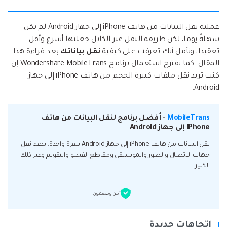
عملية نقل البيانات من هاتف iPhone إلى جهاز Android لم تكن
سهلةً يوما، لكن طريقة النقل عبر الكابل جعلتها أسرع وأقل
تعقيدا، ونأمل أنك تعرفت على كيفية
نقل بياناتك
بعد قراءة هذا
المقال. كما نقترح استعمال برنامج Wondershare MobileTrans إن
كنت تريد نقل ملفات كبيرة الحجم من هاتف iPhone إلى جهاز
Android.
MobileTrans
- أفضل برنامج لنقل البيانات من هاتف
iPhone إلى جهاز Android
نقل البيانات من هاتف iPhone إلى جهاز Android بنقرة واحدة. يدعم نقل
جهات الاتصال والصور والموسيقى ومقاطع الفيديو والتقويم وغير ذلك
الكثير.
آمن ومضمون
اتجاهات جديدة