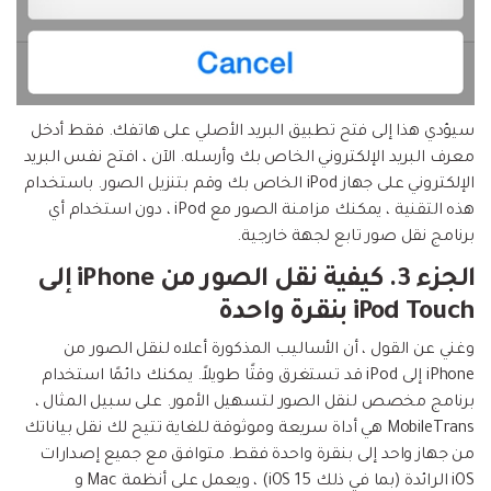
سيؤدي هذا إلى فتح تطبيق البريد الأصلي على هاتفك. فقط أدخل
معرف البريد الإلكتروني الخاص بك وأرسله. الآن ، افتح نفس البريد
الإلكتروني على جهاز iPod الخاص بك وقم بتنزيل الصور. باستخدام
هذه التقنية ، يمكنك مزامنة الصور مع iPod ، دون استخدام أي
برنامج نقل صور تابع لجهة خارجية.
الجزء 3. كيفية نقل الصور من iPhone إلى
iPod Touch بنقرة واحدة
وغني عن القول ، أن الأساليب المذكورة أعلاه لنقل الصور من
iPhone إلى iPod قد تستغرق وقتًا طويلاً. يمكنك دائمًا استخدام
برنامج مخصص لنقل الصور لتسهيل الأمور. على سبيل المثال ،
MobileTrans هي أداة سريعة وموثوقة للغاية تتيح لك نقل بياناتك
من جهاز واحد إلى بنقرة واحدة فقط. متوافق مع جميع إصدارات
iOS الرائدة (بما في ذلك iOS 15) ، ويعمل على أنظمة Mac و