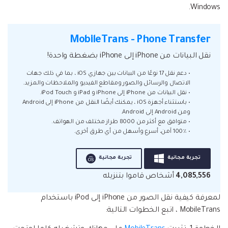
Windows.
MobileTrans - Phone Transfer
نقل البيانات من iPhone إلى iPhone بضغطة واحدة!
• دعم نقل 17 نوعًا من البيانات بين جهازي iOS ، بما في ذلك جهات
الاتصال والرسائل والصور ومقاطع الفيديو والملاحظات والمزيد.
• نقل البيانات من iPhone إلى iPhone و iPad و iPod Touch.
• باستثناء أجهزة iOS ، يمكنك أيضًا النقل من iPhone إلى Android
ومن Android إلى Android.
• متوافق مع أكثر من 8000 طراز مختلف من الهواتف.
• 100٪ آمن، أسرع وأسهل من أي طرق أخرى.
تجربة مجانية
تجربة مجانية
4,085,556
أشخاص قاموا بتنزيله
لمعرفة كيفية نقل الصور من iPhone إلى iPod باستخدام
MobileTrans ، اتبع الخطوات التالية: