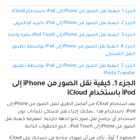
إعادة ضبط المصنع.
الجزء 1. كيفية نقل الصور من iPhone إلى iPod باستخدام iCloud
نقل WhatsApp
MobileTrans App
الجزء 2. كيفية نقل الصور من iPhone إلى iPod بالبريد الإلكتروني
نقل بيانات الهاتف وبيانات WhatsApp والملفات بين
تحديث iOS
الأجهزة.
الجزء 3. كيفية نقل الصور من iPhone إلى iPod Touch بنقرة واحدة
تعقب الموقع
الجزء 4. كيفية نقل الصور من iPhone إلى iPod بواسطة تطبيق
Status Saver for WhatsApp
النقل اللاسلكي
حفاظ الحالة ، وقراءة الدردشات المحذوفة، واستخدام
الجزء 5. كيفية نقل الصور من iPhone إلى iPod بواسطة تطبيق
اثنين من WhatsApp، والمزيد من أجلك.
Photo Transfer
الجزء 1. كيفية نقل الصور من iPhone إلى
iPod باستخدام iCloud
يعد استخدام iCloud من أفضل الطرق لنقل الصور من iPhone إلى
iPod. باستخدام هذا ، يمكنك إجراء نقل لاسلكي للبيانات دون
استخدام أي برنامج نقل صور تابع لجهة خارجية. لمعرفة كيفية نقل
الصور من iPhone إلى iPod Touch ، اتبع الخطوات التالية:
الخطوة 1.
أولاً ، تأكد من أن صورك متاحة في حسابك على iCloud.