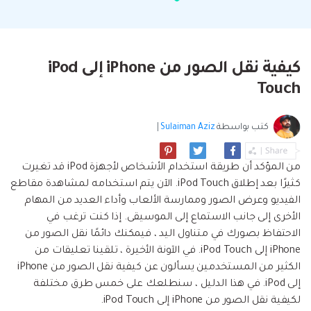
البحث
مشاهدة جميع المنتجات
إلى هاتف أو من هاتف إلى الكمبيوتر والعكس
Filmstock
الدعم
المواضيع الجديدة
FamiSafe
صحيح.
تأثيرات الفيديو والموسيقى والمزيد.
تحميل
الرقابة الأبوية والمراقبة.
Explore
Explore
تسجيل الدخول
المقالات المتميزة
مشاهدة جميع المنتجات
كيفية نقل الصور من iPhone إلى iPod
Backup & Restore
MobileTrans
ملخص
ملخص
نقل بيانات الجوال.
Touch
عمل نسخ احتياطي الهاتف وبيانات WhatsApp
تعلم المزيد
على الكمبيوتر، واستعادتها بسهولة
دمج ملفات PDF
Explore
Repairit
قوالب الرسم التخطيطي
كتب بواسطة
Sulaiman Aziz
|
استعادة الفيديو التالف.
ملخص
محول PDF
جديد
Playlist Transfer
مشاهدة جميع المنتجات
من المؤكد أن طريقة استخدام الأشخاص لأجهزة iPod قد تغيرت
نقل قوائم تشغيل الموسيقى من خدمة بث إلى
Video
قوالب PDF
كثيرًا بعد إطلاق iPod Touch. الآن يتم استخدامه لمشاهدة مقاطع
أخرى.
الفيديو وعرض الصور وممارسة الألعاب وأداء العديد من المهام
Photo
Explore
الأخرى إلى جانب الاستماع إلى الموسيقى. إذا كنت ترغب في
الاحتفاظ بصورك في متناول اليد ، فيمكنك دائمًا نقل الصور من
ملخص
Creative Center
تطبيقات الهاتف
iPhone إلى iPod Touch. في الآونة الأخيرة ، تلقينا تعليقات من
الكثير من المستخدمين يسألون عن كيفية نقل الصور من iPhone
استعادة الصور
Mutsapper(سابق Wutsapper)
إلى iPod. في هذا الدليل ، سنطلعك على خمس طرق مختلفة
نقل بيانات WhatsApp و WhatsApp Business بدون
لكيفية نقل الصور من iPhone إلى iPod Touch.
إصلاح الفيديو