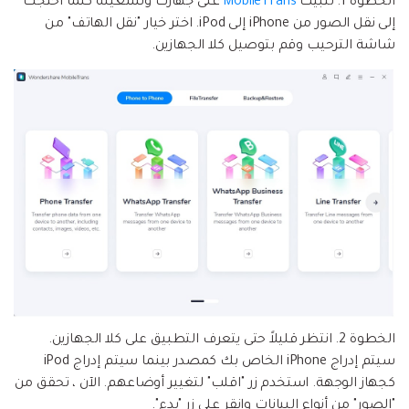
الخطوة 1.
تثبيت
MobileTrans
على جهازك وتشغيله كلما احتجت
إلى نقل الصور من iPhone إلى iPod. اختر خيار "نقل الهاتف" من
شاشة الترحيب وقم بتوصيل كلا الجهازين.
الخطوة 2.
انتظر قليلاً حتى يتعرف التطبيق على كلا الجهازين.
سيتم إدراج iPhone الخاص بك كمصدر بينما سيتم إدراج iPod
كجهاز الوجهة. استخدم زر "اقلب" لتغيير أوضاعهم. الآن ، تحقق من
"الصور" من أنواع البيانات وانقر على زر "بدء".