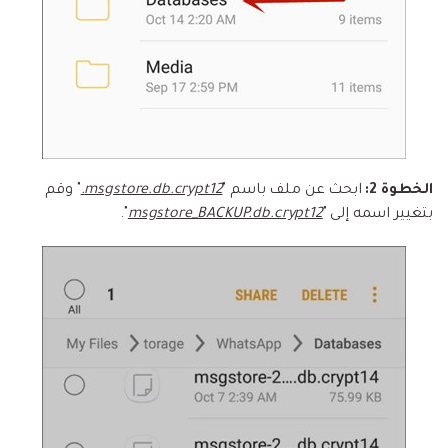
الخطوة 2:
ابحث عن ملف باسم "
msgstore.db.crypt12.
" وقم
بتغيير اسمه إلى "
msgstore_BACKUP.db.crypt12
".