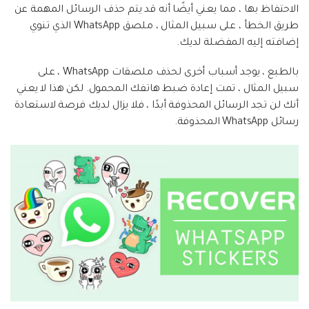
إعادة ضبط المصنع.
الاحتفاظ بها ، مما يعني أيضًا أنه قد يتم حذف الرسائل المهمة عن
طريق الخطأ ، على سبيل المثال ، ملصق WhatsApp الذي تنوي
نقل WhatsApp
MobileTrans App
إضافته إليه المفضلة لديك.
نقل بيانات الهاتف وبيانات WhatsApp والملفات بين
تحديث iOS
بالطبع ، يوجد أسباب أخرى لحذف ملصقات WhatsApp ، على
الأجهزة.
سبيل المثال ، تمت إعادة ضبط هاتفك المحمول. لكن هذا لا يعني
تعقب الموقع
أنك لن تجد الرسائل المحذوفة أبدًا ، فلا يزال لديك فرصة لاستعادة
Status Saver for WhatsApp
رسائل WhatsApp المحذوفة.
حفاظ الحالة ، وقراءة الدردشات المحذوفة، واستخدام
اثنين من WhatsApp، والمزيد من أجلك.