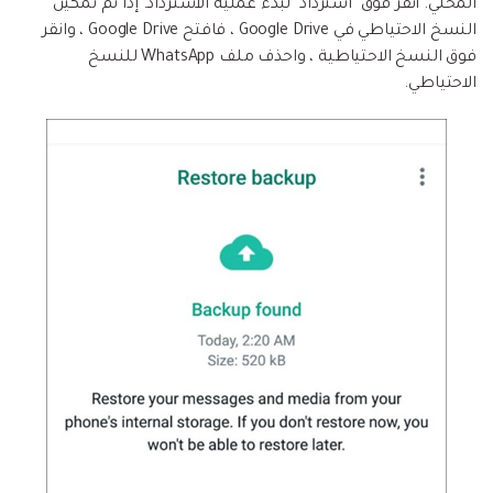
المحلي. انقر فوق "استرداد" لبدء عملية الاسترداد. إذا تم تمكين
النسخ الاحتياطي في Google Drive ، فافتح Google Drive ، وانقر
فوق النسخ الاحتياطية ، واحذف ملف WhatsApp للنسخ
الاحتياطي.