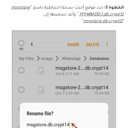
الخطوة 3:
حدد موقع أحدث نسخة احتياطية باسم "
msgstore-
YYY-MM-DD.1.db.crypt12
." وأعد تسميتها إلى
".
msgstore.db.crypt12
"