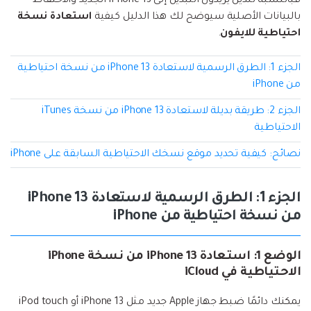
فبالنسبة للذين يريدون التبديل إلى iPhone 13 الجديد والاحتفاظ
إعادة ضبط المصنع.
بالبيانات الأصلية سيوضح لك هذا الدليل كيفية
استعادة نسخة
نقل WhatsApp
احتياطية للايفون
.
MobileTrans App
نقل بيانات الهاتف وبيانات WhatsApp والملفات بين
تحديث iOS
الجزء 1: الطرق الرسمية لاستعادة iPhone 13 من نسخة احتياطية
الأجهزة.
من iPhone
تعقب الموقع
الجزء 2: طريقة بديلة لاستعادة iPhone 13 من نسخة iTunes
Status Saver for WhatsApp
الاحتياطية
حفاظ الحالة ، وقراءة الدردشات المحذوفة، واستخدام
اثنين من WhatsApp، والمزيد من أجلك.
نصائح: كيفية تحديد موقع نسخك الاحتياطية السابقة على iPhone
الجزء 1: الطرق الرسمية لاستعادة iPhone 13
من نسخة احتياطية من iPhone
الوضع 1: استعادة iPhone 13 من نسخة iPhone
الاحتياطية في iCloud
يمكنك دائمًا ضبط جهاز Apple جديد مثل iPhone 13 أو iPod touch