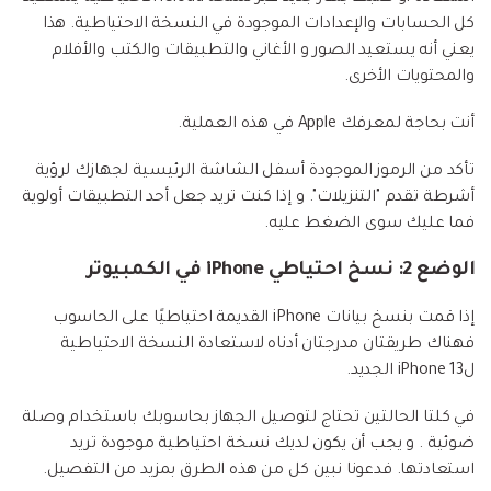
كل الحسابات والإعدادات الموجودة في النسخة الاحتياطية. هذا
يعني أنه يستعيد الصور و الأغاني والتطبيقات والكتب والأفلام
والمحتويات الأخرى.
أنت بحاجة لمعرفك Apple في هذه العملية.
تأكد من الرموز الموجودة أسفل الشاشة الرئيسية لجهازك لرؤية
أشرطة تقدم "التنزيلات". و إذا كنت تريد جعل أحد التطبيقات أولوية
فما عليك سوى الضغط عليه.
الوضع 2: نسخ احتياطي iPhone في الكمبيوتر
إذا قمت بنسخ بيانات iPhone القديمة احتياطيًا على الحاسوب
فهناك طريقتان مدرجتان أدناه لاستعادة النسخة الاحتياطية
لiPhone 13 الجديد.
في كلتا الحالتين تحتاج لتوصيل الجهاز بحاسوبك باستخدام وصلة
ضوئية . و يجب أن يكون لديك نسخة احتياطية موجودة تريد
استعادتها. فدعونا نبين كل من هذه الطرق بمزيد من التفصيل.