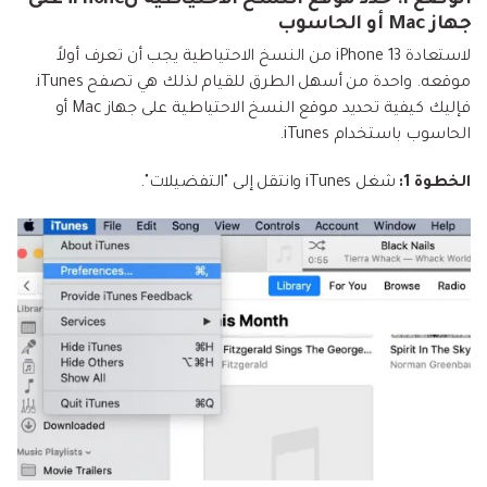
الوضع 1: حدد موقع النسخ الاحتياطية لiPhone على
جهاز Mac أو الحاسوب
لاستعادة iPhone 13 من النسخ الاحتياطية يجب أن تعرف أولاً
موقعه. واحدة من أسهل الطرق للقيام لذلك هي تصفح iTunes.
فإليك كيفية تحديد موقع النسخ الاحتياطية على جهاز Mac أو
الحاسوب باستخدام iTunes.
الخطوة 1:
شغل iTunes وانتقل إلى "التفضيلات".