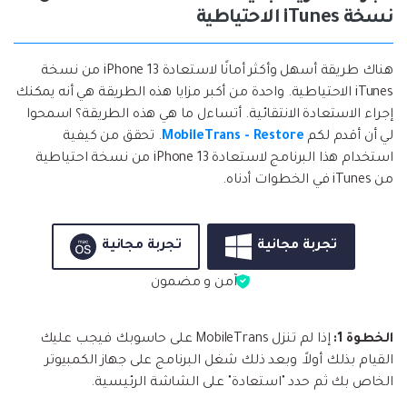
نسخة iTunes الاحتياطية
هناك طريقة أسهل وأكثر أمانًا لاستعادة iPhone 13 من نسخة
iTunes الاحتياطية. واحدة من أكبر مزايا هذه الطريقة هي أنه يمكنك
إجراء الاستعادة الانتقائية. أتساءل ما هي هذه الطريقة؟ اسمحوا
لي أن أقدم لكم
MobileTrans - Restore
. تحقق من كيفية
استخدام هذا البرنامج لاستعادة iPhone 13 من نسخة احتياطية
من iTunes في الخطوات أدناه.
تجربة مجانية
تجربة مجانية
آمن و مضمون
الخطوة 1:
إذا لم تنزل MobileTrans على حاسوبك فيجب عليك
القيام بذلك أولاً. وبعد ذلك شغل البرنامج على جهاز الكمبيوتر
الخاص بك ثم حدد "استعادة" على الشاشة الرئيسية.