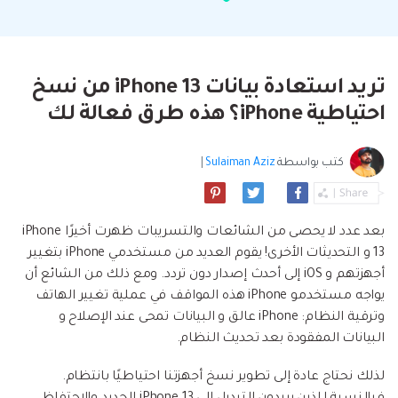
البحث
مشاهدة جميع المنتجات
إلى هاتف أو من هاتف إلى الكمبيوتر والعكس
Filmstock
الدعم
المواضيع الجديدة
FamiSafe
صحيح.
تأثيرات الفيديو والموسيقى والمزيد.
تحميل
الرقابة الأبوية والمراقبة.
Explore
Explore
تسجيل الدخول
المقالات المتميزة
مشاهدة جميع المنتجات
تريد استعادة بيانات iPhone 13 من نسخ
Backup & Restore
MobileTrans
ملخص
ملخص
نقل بيانات الجوال.
احتياطية iPhone؟ هذه طرق فعالة لك
عمل نسخ احتياطي الهاتف وبيانات WhatsApp
تعلم المزيد
على الكمبيوتر، واستعادتها بسهولة
دمج ملفات PDF
Explore
Repairit
قوالب الرسم التخطيطي
كتب بواسطة
Sulaiman Aziz
|
استعادة الفيديو التالف.
ملخص
محول PDF
جديد
Playlist Transfer
مشاهدة جميع المنتجات
نقل قوائم تشغيل الموسيقى من خدمة بث إلى
Video
قوالب PDF
بعد عدد لا يحصى من الشائعات والتسريبات ظهرت أخيرًا iPhone
أخرى.
13 و التحديثات الأخرى! يقوم العديد من مستخدمي iPhone بتغيير
Photo
Explore
أجهزتهم و iOS إلى أحدث إصدار دون تردد. ومع ذلك من الشائع أن
يواجه مستخدمو iPhone هذه المواقف في عملية تغيير الهاتف
ملخص
Creative Center
تطبيقات الهاتف
وترقية النظام: iPhone عالق و البيانات تمحى عند الإصلاح و
البيانات المفقودة بعد تحديث النظام.
استعادة الصور
Mutsapper(سابق Wutsapper)
لذلك نحتاج عادة إلى تطوير نسخ أجهزتنا احتياطيًا بانتظام.
نقل بيانات WhatsApp و WhatsApp Business بدون
إصلاح الفيديو