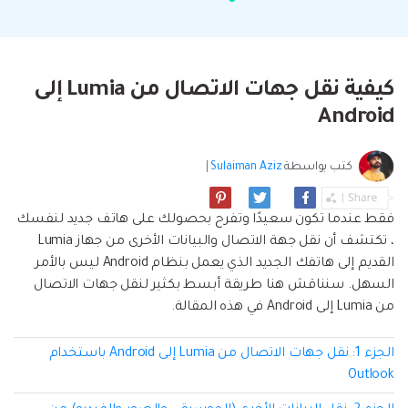
البحث
مشاهدة جميع المنتجات
إلى هاتف أو من هاتف إلى الكمبيوتر والعكس
Filmstock
الدعم
المواضيع الجديدة
FamiSafe
صحيح.
تأثيرات الفيديو والموسيقى والمزيد.
تحميل
الرقابة الأبوية والمراقبة.
Explore
Explore
تسجيل الدخول
المقالات المتميزة
مشاهدة جميع المنتجات
كيفية نقل جهات الاتصال من Lumia إلى
Backup & Restore
MobileTrans
ملخص
ملخص
نقل بيانات الجوال.
Android
عمل نسخ احتياطي الهاتف وبيانات WhatsApp
تعلم المزيد
على الكمبيوتر، واستعادتها بسهولة
دمج ملفات PDF
Explore
Repairit
قوالب الرسم التخطيطي
كتب بواسطة
Sulaiman Aziz
|
استعادة الفيديو التالف.
ملخص
محول PDF
جديد
Playlist Transfer
مشاهدة جميع المنتجات
فقط عندما تكون سعيدًا وتفرح بحصولك على هاتف جديد لنفسك
نقل قوائم تشغيل الموسيقى من خدمة بث إلى
Video
قوالب PDF
، تكتشف أن نقل جهة الاتصال والبيانات الأخرى من جهاز Lumia
أخرى.
القديم إلى هاتفك الجديد الذي يعمل بنظام Android ليس بالأمر
Photo
Explore
السهل. سنناقش هنا طريقة أبسط بكثير لنقل جهات الاتصال
من Lumia إلى Android في هذه المقالة.
ملخص
Creative Center
تطبيقات الهاتف
الجزء 1: نقل جهات الاتصال من Lumia إلى Android باستخدام
استعادة الصور
Mutsapper(سابق Wutsapper)
Outlook
نقل بيانات WhatsApp و WhatsApp Business بدون
إصلاح الفيديو