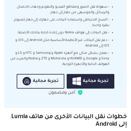
• سهولة نقل الصور ومقاطع الفيديو والتقويم وجهات الاتصال
والرسائل والموسيقى من جهاز إلى جهاز.
• النسخ الاحتياطي واستعادة البيانات على جهازك إلى جهاز كمبيوتر
بنقرة واحدة.
• نقل البيانات إلى هواتف Nokia دون إعادة كتابة بياناتك الأصلية.
• دعم نقل البيانات عبر الأنظمة الأساسية مثل Android إلى iOS و
iOS إلى Android.
• يعمل بشكل مثالي مع أجهزة Apple و Samsung و HTC و LG و
Sony و Google و HUAWEI و Motorola و ZTE و Nokia والمزيد من
الهواتف الذكية والأجهزة اللوحية.
تجربة مجانية
تجربة مجانية
آمن ومضمون
خطوات نقل البيانات الأخرى من هاتف Lumia
إلى Android