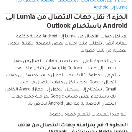
الجزء 2: نقل البيانات الأخرى (الموسيقى والصور والفيديو) من
إعادة ضبط المصنع.
Lumia إلى Android
نقل WhatsApp
الجزء 1: نقل جهات الاتصال من Lumia إلى
MobileTrans App
Android باستخدام Outlook
نقل بيانات الهاتف وبيانات WhatsApp والملفات بين
تحديث iOS
الأجهزة.
يعد نقل جهات الاتصال من Lumia إلى Android عملية مكثفة
تعقب الموقع
للغاية. أيضًا ، يتطلب منك امتلاك بعض المعرفة التقنية. تتكون
Status Saver for WhatsApp
العملية من ثلاث خطوات:
حفاظ الحالة ، وقراءة الدردشات المحذوفة، واستخدام
في الخطوة الأولى ، يجب تصدير جهات الاتصال من جهاز
اثنين من WhatsApp، والمزيد من أجلك.
Lumia إلى حساب Outlook وتنزيلها في شكل ملف .csv.
ثم في الخطوة الثانية ، يجب تحميل ملف .csv هذا إلى جهات
اتصال Google. بمجرد تخزين جهات الاتصال في حساب
Gmail ، ستحتاج إلى تسجيل الدخول إلى جهاز Android الخاص
بك باستخدام نفس حساب Google لمزامنة جميع جهات
الاتصال الخاصة به مع جهاز Android الخاص به.
اتبع هذه التعليمات لتتعلم خطوة بخطوة:
الخطوة 1:
قم بمزامنة جهات الاتصال من هاتف