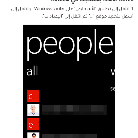
Nokia Lumia بحسابك في Outlook
1. انتقل إلى تطبيق "الأشخاص" على هاتف Windows ، وانتقل إلى
أسفل لتحديد موقع "..." ثم انتقل إلى "الإعدادات".