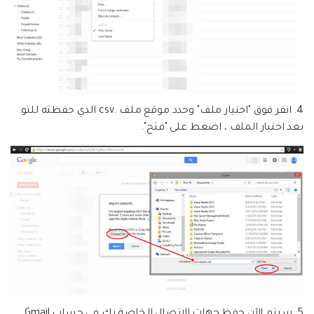
4. انقر فوق "اختيار ملف" وحدد موقع ملف .csv الذي حفظته للتو.
بعد اختيار الملف ، اضغط على "فتح".
5. سيتم الآن حفظ جهات الاتصال الخاصة بك في حساب Gmail