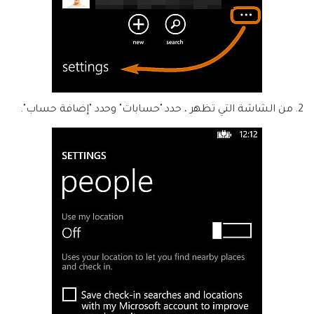
2. من الشاشة التي تظهر ، حدد "حسابات" وحدد "إضافة حساب".