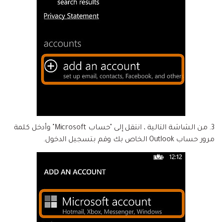
3. من الشاشة التالية ، انتقل إلى "حساب Microsoft" وأدخل كلمة
مرور حساب Outlook الخاص بك وقم بتسجيل الدخول.