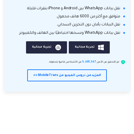
نقل بيانات WhatsApp بين Android و iPhone بنقرات قليلة.
متوافق مع أكثر من 6000 هاتف محمول.
نقل البيانات بأمان دون التخزين السحابي.
نقل بيانات WhatsApp ونسخها احتياطيًا بين الهاتف والكمبيوتر.
تجربة مجانية
تجربة مجانية
تم التحقق من الأمن.
5,481,347
من الأشخاص قاموا بتحميله.
المزيد من دروس الفيديو من MobileTrans >>