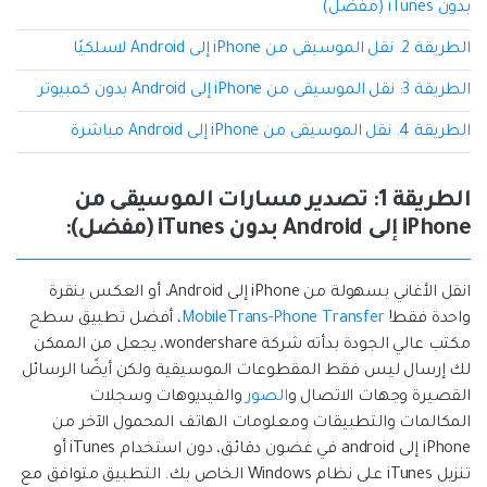
إعادة ضبط المصنع.
بدون iTunes (مفضل)
نقل WhatsApp
الطريقة 2. نقل الموسيقى من iPhone إلى Android لاسلكيًا
MobileTrans App
الطريقة 3: نقل الموسيقى من iPhone إلى Android بدون كمبيوتر
نقل بيانات الهاتف وبيانات WhatsApp والملفات بين
تحديث iOS
الأجهزة.
الطريقة 4. نقل الموسيقى من iPhone إلى Android مباشرة
تعقب الموقع
Status Saver for WhatsApp
الطريقة 1: تصدير مسارات الموسيقى من
حفاظ الحالة ، وقراءة الدردشات المحذوفة، واستخدام
iPhone إلى Android بدون iTunes (مفضل):
اثنين من WhatsApp، والمزيد من أجلك.
انقل الأغاني بسهولة من iPhone إلى Android، أو العكس بنقرة
واحدة فقط!
MobileTrans-Phone Transfer
، أفضل تطبيق سطح
مكتب عالي الجودة بدأته شركة wondershare، يجعل من الممكن
لك إرسال ليس فقط المقطوعات الموسيقية ولكن أيضًا الرسائل
القصيرة وجهات الاتصال و
الصور
والفيديوهات وسجلات
المكالمات والتطبيقات ومعلومات الهاتف المحمول الآخر من
iPhone إلى android في غضون دقائق، دون استخدام iTunes أو
تنزيل iTunes على نظام Windows الخاص بك. التطبيق متوافق مع