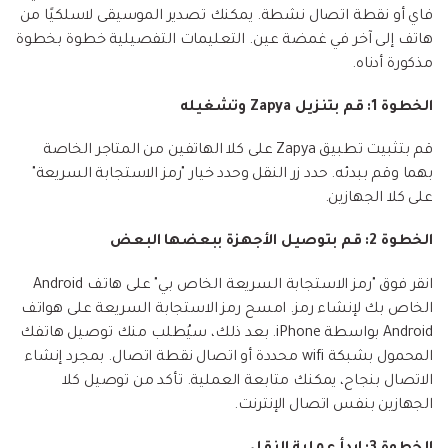
فاي أو نقطة اتصال نشطة. يمكنك تصدير الموسيقى لاسلكيًا من
هاتف إلى آخر في غمضة عين. التعليمات التفصيلية خطوة بخطوة
مذكورة أدناه.
الخطوة 1: قم بتنزيل Zapya وتشغيله
قم بتثبيت تطبيق Zapya على كلا الهاتفين من المتاجر الخاصة
بهما وقم ببدئه. حدد زر النقل وحدد خيار "رمز الاستجابة السريعة"
على كلا الجهازين.
الخطوة 2: قم بتوصيل الأجهزة ببعضها البعض
انقر فوق "رمز الاستجابة السريعة الخاص بي" على هاتف Android
الخاص بك لإنشاء رمز. امسح رمز الاستجابة السريعة على هواتف
Android بواسطة iPhone. بعد ذلك، سيُطلب منك توصيل هاتفك
المحمول بشبكة wifi محددة أو اتصال نقطة اتصال. بمجرد إنشاء
الاتصال بنجاح، يمكنك متابعة العملية. تأكد من توصيل كلا
الجهازين بنفس اتصال الإنترنت.