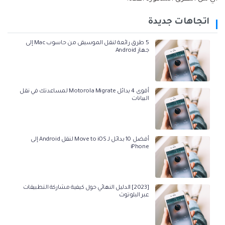
اتجاهات جديدة
5 طرق رائعة لنقل الموسيقى من حاسوب Mac إلى
جهاز Android
أقوى 4 بدائل Motorola Migrate لمساعدتك في نقل
البيانات
أفضل 10 بدائل لـ Move to iOS لنقل Android إلى
iPhone
[2023] الدليل النهائي حول كيفية مشاركة التطبيقات
عبر البلوتوث