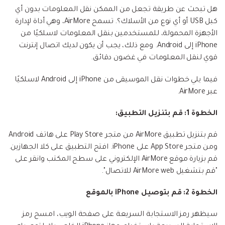
هل تبحث عن طريقة تجعل من الممكن نقل المعلومات بدون أي
كبل USB أو أي نوع من الأسلاك؟. تسمح AirMore، وهي أداة لإدارة
الأجهزة المحمولة، للمستخدمين بنقل المعلومات لاسلكيًا من
iPhone إلى Android. ومع ذلك، يجب أن يكون لديك اتصال إنترنت
قوي لنقل المعلومات في غضون دقائق.
فيما يلي خطوات نقل الموسيقى من iPhone إلى Android لاسلكيًا
عبر AirMore.
الخطوة 1: قم بتنزيل التطبيق:
قم بتنزيل تطبيق AirMore من متجر Play Store على هاتف Android
ومن متجر App Store على iPhone. افتح التطبيق على كلا الجهازين.
قم بزيارة موقع AirMore الإلكتروني على سطح المكتب وانقر على
"قم بتشغيل AirMore web للاتصال".
الخطوة 2: قم بتوصيل iPhone بالموقع
سيظهر رمز الاستجابة السريعة على صفحة الويب، امسح رمز