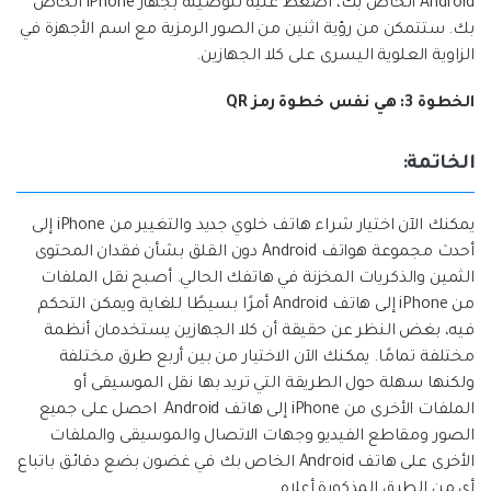
Android الخاص بك، اضغط عليه لتوصيله بجهاز iPhone الخاص
بك. ستتمكن من رؤية اثنين من الصور الرمزية مع اسم الأجهزة في
الزاوية العلوية اليسرى على كلا الجهازين.
الخطوة 3: هي نفس خطوة رمز QR
الخاتمة:
يمكنك الآن اختيار شراء هاتف خلوي جديد والتغيير من iPhone إلى
أحدث مجموعة هواتف Android دون القلق بشأن فقدان المحتوى
الثمين والذكريات المخزنة في هاتفك الحالي. أصبح نقل الملفات
من iPhone إلى هاتف Android أمرًا بسيطًا للغاية ويمكن التحكم
فيه، بغض النظر عن حقيقة أن كلا الجهازين يستخدمان أنظمة
مختلفة تمامًا. يمكنك الآن الاختيار من بين أربع طرق مختلفة
ولكنها سهلة حول الطريقة التي تريد بها نقل الموسيقى أو
الملفات الأخرى من iPhone إلى هاتف Android. احصل على جميع
الصور ومقاطع الفيديو وجهات الاتصال والموسيقى والملفات
الأخرى على هاتف Android الخاص بك في غضون بضع دقائق باتباع
أي من الطرق المذكورة أعلاه.