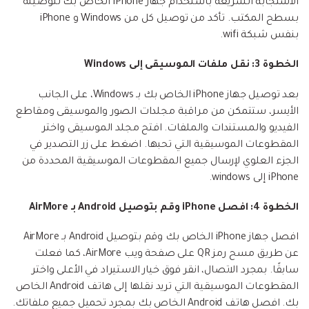
الاستجابة السريعة باستخدام جهاز iPhone الخاص بك لتوصيله
بسطح المكتب. تأكد من توصيل كل من Windows و iPhone
بنفس شبكة wifi.
الخطوة 3: نقل ملفات الموسيقى إلى Windows
بعد توصيل جهاز iPhone الخاص بك بـ Windows، على الجانب
الأيسر، ستتمكن من مراقبة مجلدات الصور والموسيقى ومقاطع
الفيديو والمستندات والملفات. افتح مجلد الموسيقى واختر
المقطوعات الموسيقية التي تحبها. اضغط على زر التصدير في
الجزء العلوي لإرسال جميع المقطوعات الموسيقية المحددة من
iPhone إلى windows.
الخطوة 4: افصل iPhone وقم بتوصيل Android بـ AirMore
افصل جهاز iPhone الخاص بك وقم بتوصيل Android بـ AirMore
عن طريق مسح رمز QR على صفحة ويب AirMore، كما فعلت
سابقًا. بمجرد الاتصال، انقر فوق خيار الاستيراد في الأعلى واختر
المقطوعات الموسيقية التي تريد نقلها إلى هاتف Android الخاص
بك. افصل هاتف Android الخاص بك بمجرد تحميل جميع ملفاتك.