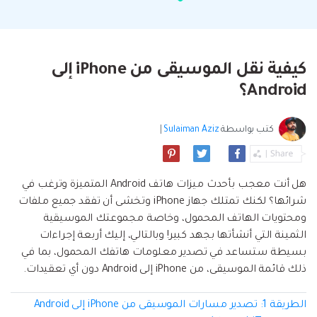
البحث
مشاهدة جميع المنتجات
إلى هاتف أو من هاتف إلى الكمبيوتر والعكس
Filmstock
الدعم
المواضيع الجديدة
FamiSafe
صحيح.
تأثيرات الفيديو والموسيقى والمزيد.
تحميل
الرقابة الأبوية والمراقبة.
Explore
Explore
تسجيل الدخول
المقالات المتميزة
مشاهدة جميع المنتجات
كيفية نقل الموسيقى من iPhone إلى
Backup & Restore
MobileTrans
ملخص
ملخص
نقل بيانات الجوال.
Android؟
عمل نسخ احتياطي الهاتف وبيانات WhatsApp
تعلم المزيد
على الكمبيوتر، واستعادتها بسهولة
دمج ملفات PDF
Explore
Repairit
قوالب الرسم التخطيطي
كتب بواسطة
Sulaiman Aziz
|
استعادة الفيديو التالف.
ملخص
محول PDF
جديد
Playlist Transfer
مشاهدة جميع المنتجات
نقل قوائم تشغيل الموسيقى من خدمة بث إلى
Video
قوالب PDF
هل أنت معجب بأحدث ميزات هاتف Android المتميزة وترغب في
أخرى.
شرائها؟ لكنك تمتلك جهاز iPhone وتخشى أن تفقد جميع ملفات
Photo
Explore
ومحتويات الهاتف المحمول، وخاصة مجموعتك الموسيقية
الثمينة التي أنشأتها بجهد كبير! وبالتالي، إليك أربعة إجراءات
ملخص
Creative Center
تطبيقات الهاتف
بسيطة ستساعد في تصدير معلومات هاتفك المحمول، بما في
ذلك قائمة الموسيقى، من iPhone إلى Android دون أي تعقيدات.
استعادة الصور
Mutsapper(سابق Wutsapper)
نقل بيانات WhatsApp و WhatsApp Business بدون
الطريقة 1: تصدير مسارات الموسيقى من iPhone إلى Android
إصلاح الفيديو