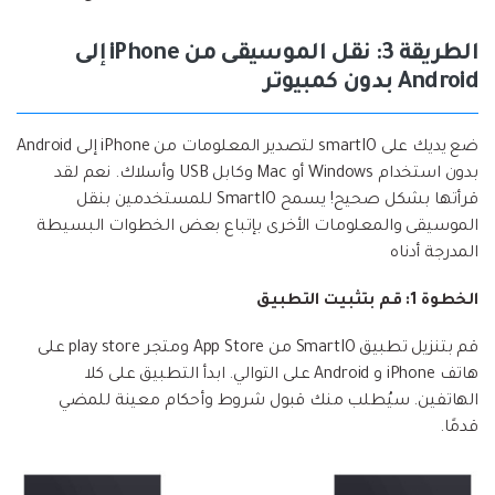
الطريقة 3: نقل الموسيقى من iPhone إلى
Android بدون كمبيوتر
ضع يديك على smartIO لتصدير المعلومات من iPhone إلى Android
بدون استخدام Windows أو Mac وكابل USB وأسلاك. نعم لقد
قرأتها بشكل صحيح! يسمح SmartIO للمستخدمين بنقل
الموسيقى والمعلومات الأخرى بإتباع بعض الخطوات البسيطة
المدرجة أدناه
الخطوة 1: قم بتثبيت التطبيق
قم بتنزيل تطبيق SmartIO من App Store ومتجر play store على
هاتف iPhone و Android على التوالي. ابدأ التطبيق على كلا
الهاتفين. سيُطلب منك قبول شروط وأحكام معينة للمضي
قدمًا.