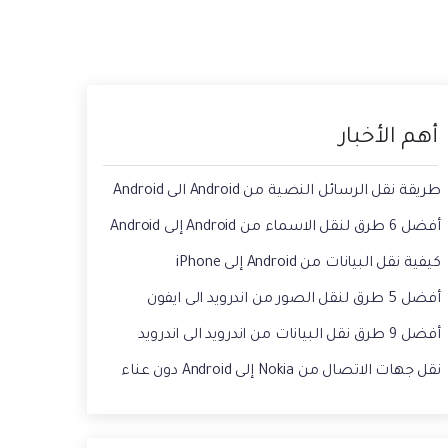
حفاظ الحالة ، وقراءة الدردشات المحذوفة،
 الصور من الايفون الى الكمبيوتر
واستخدام اثنين من WhatsApp، والمزيد من
أجلك.
يقة استعادة رسائل الواتس اب القديمه
أهم الأخبار
طريقة نقل الرسائل النصية من Android الى Android
أفضل 6 طرق لنقل الاسماء من Android إلى Android
كيفية نقل البيانات من Android إلى iPhone
أفضل 5 طرق لنقل الصور من اندرويد الى ايفون
أفضل 9 طرق نقل البيانات من اندرويد الى اندرويد
نقل جهات الاتصال من Nokia إلى Android دون عناء