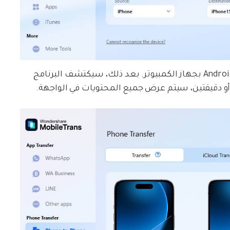
بعد ذلك، حاول توصيل هاتف iPhone و Android بجهاز الكمبيوتر. بعد ذلك، سيكتشف البرنامج
 دقيقتين، سيتم عرض جميع المحتويات في الواجهة.