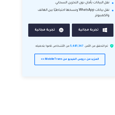
نقل البيانات بأمان دون التخزين السحابي.
نقل بيانات WhatsApp ونسخها احتياطيًا بين الهاتف
والكمبيوتر.
تجربة مجانية
تجربة مجانية
تم التحقق من الأمن.
5,481,347
من الأشخاص قاموا بتحميله.
المزيد من دروس الفيديو من MobileTrans >>