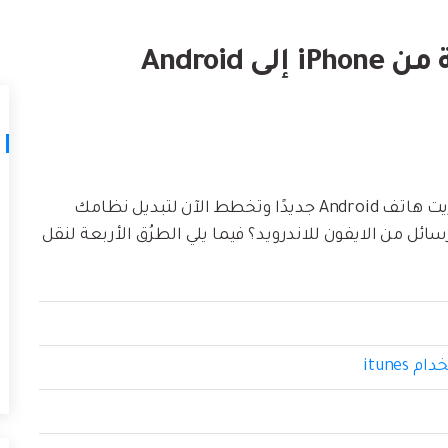
لتالف.
كيف تنقل
نصائح نقل iTunes
أفضل طر
حوّل iTunes إلى مدير وسائط قوي مع
ات
ستخدامك لـ iCloud لنقل
بعض النصائح البسيطة.
تعلم المزيد
هل تريد التحويل من iPhone إلى Android؟ هل اشتريت هاتف Android جديدًا وتخطط الآن لتبديل نظامك
أو تريد فقط نقل الرسائل من الايفون للاندرويد؟ فيما يلي الطرُق الأربعة لنقل