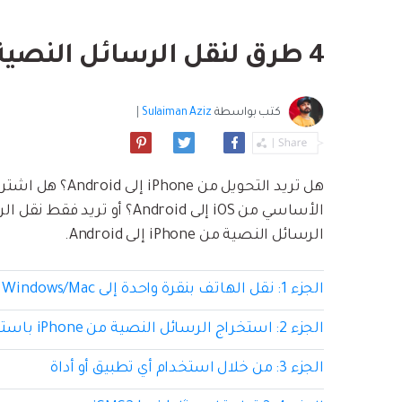
بسهولة
موسيقى والمزيد.
استعادة الفيديو ا
استفادة من Android الجديد.
نصائح نقل iCloud
4 طرق لنقل الرسائل النصية من iPhone إلى Android
مشاهدة جميع المنتج
ما مدى روعة ا
بيانات الهاتف؟
كتب بواسطة
Sulaiman Aziz
|
الأساسي من iOS إلى Android؟ 
الرسائل النصية من iPhone إلى Android.
الجزء 1: نقل الهاتف بنقرة واحدة إلى Windows/Mac
الجزء 2: استخراج الرسائل النصية من iPhone باستخدام itunes
الجزء 3: من خلال استخدام أي تطبيق أو أداة