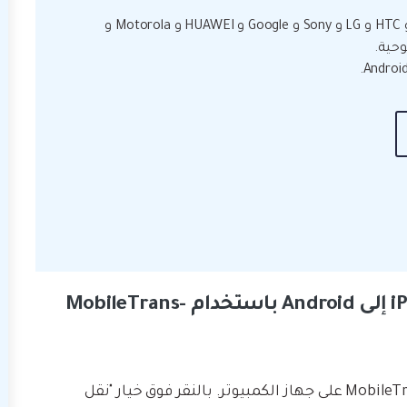
• يعمل بشكل مثالي مع Apple و Samsung و HTC و LG و Sony و Google و HUAWEI و Motorola و
خطوات نقل الرسائل النصية من iPhone إلى Android باستخدام MobileTrans-
بدايةً، قم بتشغيل أداة نقل البيانات MobileTrans على جهاز الكمبيوتر. بالنقر فوق خيار "نقل