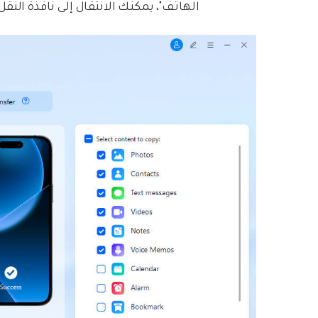
الهاتف"، يمكنك الانتقال إلى نافذة النقل من iPhone إلى id