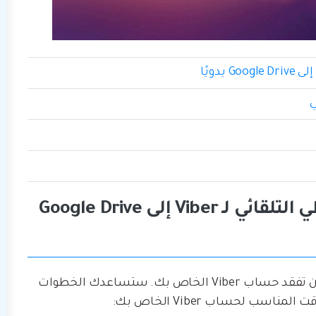
الطريقة 1: إكمال النسخ الاحتياطي التلقائي لـ Viber إلى Google Drive
تُريد أن تقوم بالتبديل إلى هاتف جديد، ولكن لا تُريد أن تفقد حساب Viber الخاص بك. ستساعدك الخطوات
سب لحساب Viber الخاص بك: