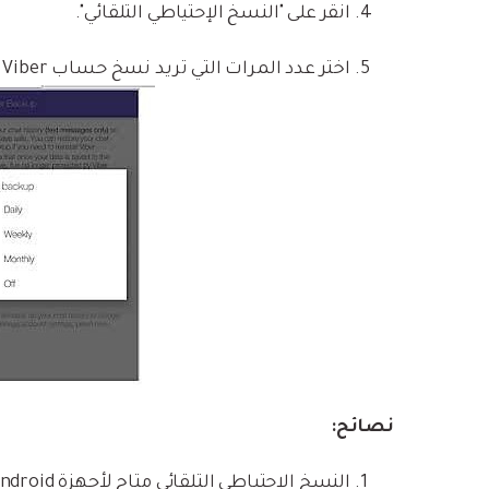
انقر على "النسخ الإحتياطي التلقائي".
اختر عدد المرات التي تريد نسخ حساب Viber فيها احتياطيًا من الخيارات المتاحة.
نصائح:
النسخ الاحتياطي التلقائي متاح لأجهزة Android و iPhone فقط.