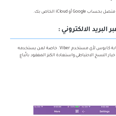
 أو iCloud الخاص بك.
يمكن أن يكون فقدان سجل الدردشة والرسائل بمثابة كابوس لأي مستخدم Viber. خاصة لمن يستخدمه
رية. لا تقلق إطلاقاً! يمنحك Viber أيضًا خيار النسخ الاحتياطي واستعادة الكنز المفقود باتّباع