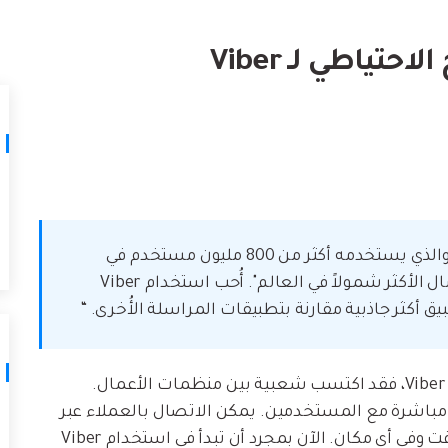
لتالف.
كيف تنقل
نصائح نقل iTunes
أفضل طر
حوّل iTunes إلى مدير وسائط قوي مع
ات
ستخدامك لـ iCloud لنقل
بعض النصائح البسيطة.
تعلم المزيد
“يُعد Viber أحد أكثر تطبيقات المراسلة شيوعًا والذي يستخدمه أكثر من 800 مليون مستخدم في
جميع أنحاء العالم. يدّعي Viber أنه "تجربة الاتصال الأكثر شمولاً في العالم". أُحب استخدام Viber
ق أكثر جاذبية مقارنة بتطبيقات المراسلة الأُخرى. “
نظرًا لأن المزيد والمزيد من الأشخاص يستخدمون Viber، فقد اكتسب شعبية بين منظمات الأعمال.
 العام" في Viber على التفاعل مباشرة مع المستخدمين. يمكن الاتصال بالعملاء عبر
الدردشات الجماعية ويمكن الوصول إليهم في أي وقت وفي أي مكان. الآن بمجرد أن تبدأ في استخدام Viber