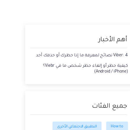
حفاظ الحالة ، وقراءة الدردشات المحذوفة،
 الصور من الايفون الى الكمبيوتر
واستخدام اثنين من WhatsApp، والمزيد من
أجلك.
يقة استعادة رسائل الواتس اب القديمه
أهم الأخبار
Viber: 4 نصائح لمعرفة ما إذا حظرك أو حذفك أحد
كيفية حظر أو إلغاء حظر شخص ما في Viebr؟
(Android / iPhone)
جميع الفئات
How to
التطبيق الاجتماعي الأخرى