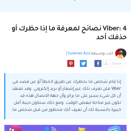
البحث
مشاهدة جميع المنتجات
إلى هاتف أو من هاتف إلى الكمبيوتر والعكس
Filmstock
الدعم
المواضيع الجديدة
FamiSafe
صحيح.
تأثيرات الفيديو والموسيقى والمزيد.
تحميل
الرقابة الأبوية والمراقبة.
Explore
Explore
تسجيل الدخول
المقالات المتميزة
مشاهدة جميع المنتجات
Viber: 4 نصائح لمعرفة ما إذا حظرك أو
Backup & Restore
MobileTrans
ملخص
ملخص
نقل بيانات الجوال.
حذفك أحد
عمل نسخ احتياطي الهاتف وبيانات WhatsApp
تعلم المزيد
على الكمبيوتر، واستعادتها بسهولة
دمج ملفات PDF
Explore
Repairit
قوالب الرسم التخطيطي
كتب بواسطة
Sulaiman Aziz
|
استعادة الفيديو التالف.
ملخص
محول PDF
جديد
Playlist Transfer
مشاهدة جميع المنتجات
نقل قوائم تشغيل الموسيقى من خدمة بث إلى
Video
قوالب PDF
أخرى.
إذا قام شخص ما بحظرك عن طريق الخطأ أو عن قصد في
Photo
Explore
Viber فلن تعرف ذلك عبر إشعار أو بريد إلكتروني. وقد تعتقد
أن كل شيء يسير على ما يرام وأن جهة الاتصال هذه قد
ملخص
Creative Center
تكون غير متاحة لبعض الوقت. ومع ذلك ستكون خيبة أمل
تطبيقات الهاتف
كبيرة بالنسبة لك أن تعرف أنك محظور من قبل شخص ما.
استعادة الصور
Mutsapper(سابق Wutsapper)
نقل بيانات WhatsApp و WhatsApp Business بدون
إصلاح الفيديو