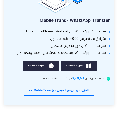
MobileTrans - WhatsApp Transfer
نقل بيانات WhatsApp بين Android و iPhone بنقرات قليلة.
متوافق مع أكثر من 6000 هاتف محمول.
نقل البيانات بأمان دون التخزين السحابي.
نقل بيانات WhatsApp ونسخها احتياطيًا بين الهاتف والكمبيوتر.
تجربة مجانية
تجربة مجانية
تم التحقق من الأمن.
5,481,347
من الأشخاص قاموا بتحميله.
المزيد من دروس الفيديو من MobileTrans >>