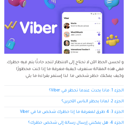
إعادة ضبط المصنع.
نقل WhatsApp
MobileTrans App
نقل بيانات الهاتف وبيانات WhatsApp والملفات بين
تحديث iOS
الأجهزة.
تعقب الموقع
Status Saver for WhatsApp
حفاظ الحالة ، وقراءة الدردشات المحذوفة، واستخدام
اثنين من WhatsApp، والمزيد من أجلك.
و لحسن الحظ الآن لا تحتاج إلى الانتظار لتجد حادثًا يتم فيه حظرك.
ففي هذه المقالة ستعرف كيفية معرفة ما إذا كنت محظورًا
وكيف يمكنك حظر شخص ما. لذا إستمر بقراءة ما يلي:
الجزء 1: ماذا يحدث عندما تحظر في Viber؟
الجزء 2: لماذا يحظر الناس الآخرين؟
الجزء 3: 4 طرق لمعرفة ما إذا حظرك شخص ما في Viber
الجزء 4: هل يمكنني إرسال رسالة إلى شخص حظرك؟