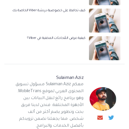
كيف تحافظ على خصوصية دردشة Viber الخاصة بك
كيفية عرض المُحادثات المخفية في Viber؟
Sulaiman Aziz
معكم Sulaiman Aziz مسؤول تسويق
المحتوى العربي لموقع MobileTrans.
وهو برنامج رائع لنقل البيانات بين
الأجهزة المختلفة. فنحن لدينا فريق
بحث وتطوير يضم أكثر من ألف
شخص. مما يجعلنا نضمن تزويدكم
بأفضل الخدمات والبرامج.