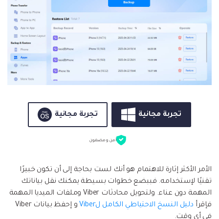
تجربة مجانية
تجربة مجانية
آمن و مضمون
الأمر الأكثر إثارة للاهتمام هو أنك لست بحاجة إلى أن تكون خبيرًا
تقنيًا لإستخدامه. فببضع خطوات بسيطة يمكنك نقل بياناتك
المهمة دون عناء. ولتحويل محادثات Viber وملفات الميديا المهمة
فإقرأ
دليل النسخ الاحتياطي الكامل لViber
و إحفظ بيانات Viber
في أي وقت.