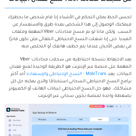
من سجلات محادثة Viber لمنع فقدان البيانات
لحسن الحظ يمكن التحكم في الأشياء إذا قام شخص ما بحظرك.
فيمكنك الوصول إلى هذا الشخص بعدة طرق والاستفسار عن
السبب. ولكن ماذا لو تم مسح محادثات Viber المهمة وملفات
الميديا. حتى إذا شغلت النسخ الاحتياطي التلقائي فلن تكون قادرًا
في بعض الأحيان عندما يتم خطف هاتفك أو التخلص منه.
يعد الاحتفاظ بنسخة احتياطية من سجلات محادثات Viber
المهمة على منصة عبر الإنترنت هو الطريقة الوحيدة لمنع فقدان
البيانات. يعد
MobiTrans - النسخ الإحتياطي والإستعادة
أحد أكثر
برامج النسخ الاحتياطي السحابي استخدامًا والذي يمكنه حل كل
مشاكلك. فهو حل النسخ الاحتياطي لبيانات الهاتف أو الكمبيوتر
بضغطة واحدة لمنصة تخزين سحابي عبر الإنترنت