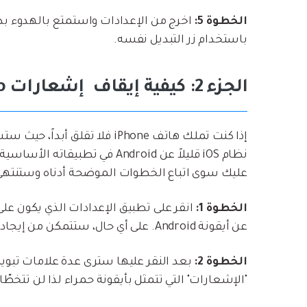
الخطوة 5:
اخرج من الإعدادات واستمتع بالهدوء بد
باستخدام زر التبديل نفسه.
الجزء 2: كيفية إيقاف إشعارات WhatsApp على iOS/Apple
إذا كنت تملك هاتف iPhone فلا 
نظام iOS قليلاً عن Android في ت
عليك سوى اتباع الخطوات الموضحة أدناه وستنتهي
الخطوة 1:
عن أيقونة Android. على أي حال، ستتمكن من إيجاد الإعدادات في الشاشة الرئيسية.
الخطوة 2:
بعد النقر عليها سترى عدة علامات تبوي
"الإشعارات" التي تتمثل بأيقونة حمراء لذا لن تتخطّاها. و