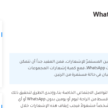
لتالف.
كيف تنقل
نصائح نقل iTunes
أفضل طر
حوّل iTunes إلى مدير وسائط قوي مع
ات
ستخدامك لـ iCloud لنقل
بعض النصائح البسيطة.
تعلم المزيد
ين المستمرّ للإشعارات، فمن المفيد جداً أن تتمكن
من إيقاف تشغيلها. وخاصةً بالنسبة لإشعارات WhatsApp، فمع كمية إشعارات المجموعات
ان في حالة مستمرة من الرنين.
ل التواصل الاجتماعي الخاصة بنا، وإحدى الطرق لتحقيق ذلك
هي من خلال إيقاف الإشعارات من وقت لآخر، وأخذ قسط من الراحة ليوم أو يومين بدون WhatsApp أو أي
ت شخصاً مشغولاً فيجب إيقاف هذه الإشعارات خلال