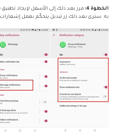
الخطوة 4:
به. سترى بعد ذلك زر تبديل يتحكّم بعمل إشعارات WhatsApp. انقر عليه لإيقاف الإشعارات