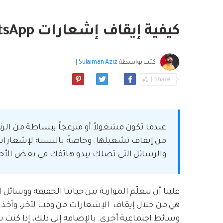
بسهولة
موسيقى والمزيد.
استعادة الفيديو ا
استفادة من Android الجديد.
نصائح نقل iCloud
كيفية إيقاف إشعارات WhatsApp
مشاهدة جميع المنتج
ما مدى روعة ا
بيانات الهاتف؟
كتب بواسطة
Sulaiman Aziz
|
عندما تكون مشغولاً أو منزعجاً ببساطة من الرن
والرسائل التي تصلك يبدو هاتفك في بعض الأحي
علينا أن نتعلّم الموازنة بين حياتنا الحقيقة ووسائ
وسائط اجتماعية أخرى. بالإضافة إلى ذلك، إذا كن