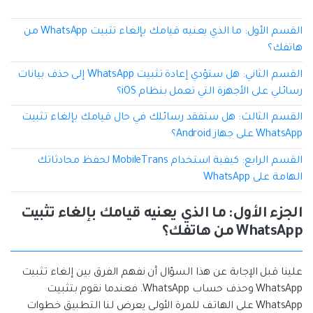
إعادة ضبط المصنع.
نقل WhatsApp
القسم الأول: ما الذي يعنيه قيامك بإلغاء تثبيت WhatsApp من
MobileTrans App
هاتفك؟
نقل بيانات الهاتف وبيانات WhatsApp والملفات بين
تحديث iOS
القسم الثاني: هل ستؤدي إعادة تثبيت WhatsApp إلى حذف بيانات
الأجهزة.
رسائلي على الأجهزة التي تعمل بنظام iOS؟
تعقب الموقع
Status Saver for WhatsApp
القسم الثالث: هل ستفقد رسائلك في حال قيامك بإلغاء تثبيت
WhatsApp على جهاز Android؟
حفاظ الحالة ، وقراءة الدردشات المحذوفة، واستخدام
اثنين من WhatsApp، والمزيد من أجلك.
القسم الرابع: كيفية استخدام MobileTrans لحفظ محادثاتك
الهامة على WhatsApp
الجزء الأول: ما الذي يعنيه قيامك بإلغاء تثبيت
WhatsApp من هاتفك؟
علينا قبل الإجابة عن هذا السؤال أن نفهم الفرق بين إلغاء تثبيت
WhatsApp وحذف حساب WhatsApp. فعندما نقوم بتثبيت
WhatsApp على الهاتف للمرة الأولى يعرض لنا التطبيق خطوات