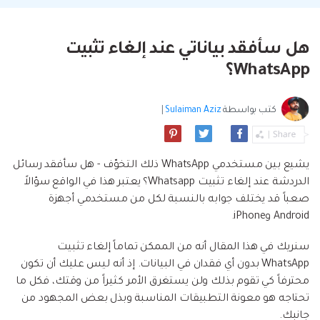
البحث
مشاهدة جميع المنتجات
إلى هاتف أو من هاتف إلى الكمبيوتر والعكس
Filmstock
الدعم
المواضيع الجديدة
FamiSafe
صحيح.
تأثيرات الفيديو والموسيقى والمزيد.
تحميل
الرقابة الأبوية والمراقبة.
Explore
هل سأفقد بياناتي عند إلغاء تثبيت
Explore
تسجيل الدخول
المقالات المتميزة
مشاهدة جميع المنتجات
WhatsApp؟
Backup & Restore
MobileTrans
ملخص
ملخص
نقل بيانات الجوال.
عمل نسخ احتياطي الهاتف وبيانات WhatsApp
تعلم المزيد
على الكمبيوتر، واستعادتها بسهولة
دمج ملفات PDF
كتب بواسطة
Sulaiman Aziz
|
Explore
Repairit
قوالب الرسم التخطيطي
استعادة الفيديو التالف.
ملخص
محول PDF
جديد
Playlist Transfer
يشيع بين مستخدمي WhatsApp ذلك التخوّف - هل سأفقد رسائل
مشاهدة جميع المنتجات
نقل قوائم تشغيل الموسيقى من خدمة بث إلى
Video
قوالب PDF
الدردشة عند إلغاء تثبيت Whatsapp؟ يعتبر هذا في الواقع سؤالاً
أخرى.
صعباً قد يختلف جوابه بالنسبة لكل من مستخدمي أجهزة
Photo
Explore
Android وiPhone.
ملخص
سنريك في هذا المقال أنه من الممكن تماماً إلغاء تثبيت
Creative Center
تطبيقات الهاتف
WhatsApp بدون أي فقدان في البيانات. إذ أنه ليس عليك أن تكون
استعادة الصور
محترفاً كي تقوم بذلك ولن يستغرق الأمر كثيراً من وقتك، فكل ما
Mutsapper(سابق Wutsapper)
تحتاجه هو معونة التطبيقات المناسبة وبذل بعض المجهود من
نقل بيانات WhatsApp و WhatsApp Business بدون
إصلاح الفيديو
جانبك.