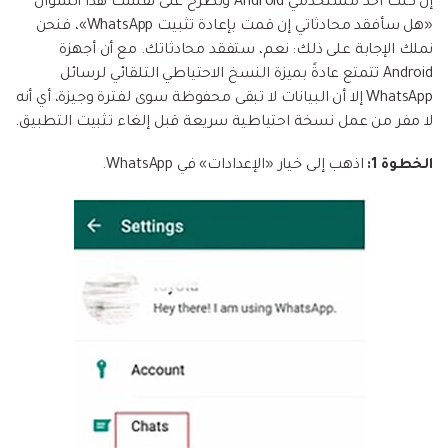
إن كنت أحد مستخدمي Android وتطرح على نفسك هذا السؤال
«هل سأفقد محادثاتي إن قمت بإعادة تثبيت WhatsApp»، فنحن
نملك الإجابة على ذلك: نعم، ستفقد محادثاتك. مع أن أجهزة
Android تتمتع عادةً بميزة النسخ الاحتياطي التلقائي لرسائل
WhatsApp إلا أن البيانات لا تبقى محفوظة سوى لفترة وجيزة، أي أنه
لا مفر من عمل نسخة احتياطية سريعة قبل إلغاء تثبيت التطبيق.
الخطوة 1:
اذهب إلى خيار «الإعدادات» في WhatsApp.