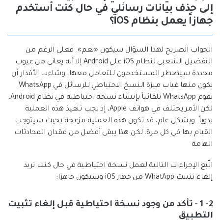
إلى حذف بيانات رسائلي في حال كنت أستخدم
جهازاً يعمل بنظام iOS؟
الجواب الصريح لهذا السؤال سيكون «نعم». فعلى الرغم من
التفضيل الشعبي لنظام iOS على Android إلا أنه يعاني من عيوب
محددة سيضطر المستخدمون للتعامل معها، وشاءت الأقدار أن
يكون منها غياب ميزة النسخ الاحتياطي للرسائل في WhatsApp.
يقوم WhatsApp تلقائياً بإنشاء نسخة احتياطية في نظام Android،
لكن الأمر يختلف في هواتف Apple، إذ يجب تنفيذ هذه العملية
يدوياً. وبشكل عام، قد تكون هذه العملية مزعجة بحيث سيتوجب
القيام بها في كل مرة، لكن هذا يبقى أفضل من فقدان المحادثات
الهامة
اتّبع الإجراءات التالية لعمل نسخة احتياطية في حال كنت تريد
إلغاء تثبيت WhatApp من جهاز iOS وستكون جاهزا:
2- 1 - تأكد من وجود نسخة احتياطية قبل إلغاء تثبيت
التطبيق