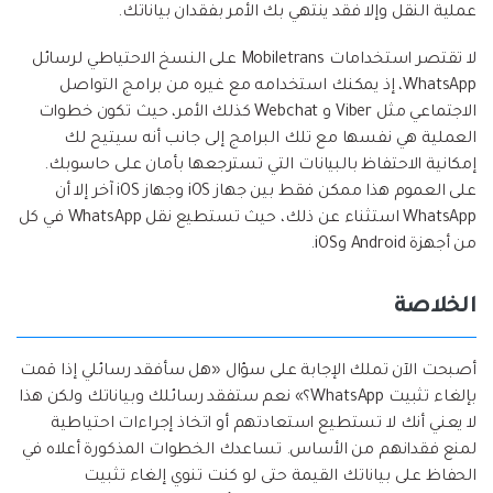
عملية النقل وإلا فقد ينتهي بك الأمر بفقدان بياناتك.
لا تقتصر استخدامات Mobiletrans على النسخ الاحتياطي لرسائل
WhatsApp، إذ يمكنك استخدامه مع غيره من برامج التواصل
الاجتماعي مثل Viber و Webchat كذلك الأمر، حيث تكون خطوات
العملية هي نفسها مع تلك البرامج إلى جانب أنه سيتيح لك
إمكانية الاحتفاظ بالبيانات التي تسترجعها بأمان على حاسوبك.
على العموم هذا ممكن فقط بين جهاز iOS وجهاز iOS آخر إلا أن
WhatsApp استثناء عن ذلك، حيث تستطيع نقل WhatsApp في كل
من أجهزة Android وiOS.
الخلاصة
أصبحت الآن تملك الإجابة على سؤال «هل سأفقد رسائلي إذا قمت
بإلغاء تثبيت WhatsApp؟» نعم ستفقد رسائلك وبياناتك ولكن هذا
لا يعني أنك لا تستطيع استعادتهم أو اتخاذ إجراءات احتياطية
لمنع فقدانهم من الأساس. تساعدك الخطوات المذكورة أعلاه في
الحفاظ على بياناتك القيمة حتى لو كنت تنوي إلغاء تثبيت