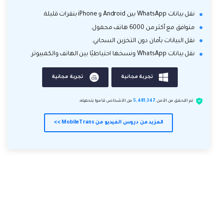
نقل بيانات WhatsApp بين Android و iPhone بنقرات قليلة.
متوافق مع أكثر من 6000 هاتف محمول.
نقل البيانات بأمان دون التخزين السحابي.
نقل بيانات WhatsApp ونسخها احتياطيًا بين الهاتف والكمبيوتر.
تجربة مجانية
تجربة مجانية
تم التحقق من الأمن.
5,481,347
من الأشخاص قاموا بتحميله.
المزيد من دروس الفيديو من MobileTrans >>