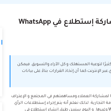
لتالف.
كيف تنقل
نصائح نقل iTunes
أفضل طر
حوّل iTunes إلى مدير وسائط قوي مع
ات
ستخدامك لـ iCloud لنقل
بعض النصائح البسيطة.
 إستطلاع في WhatsApp
تعلم المزيد
ثيرًا لتوعية المستهلك و كل الآراء والتسويق. فيمكن
 الإنترنت كما أن إتخاذ القرارات بناءً على بيانات
ا لمشاركة العملاء ومساهمتهم في المجتمع و الإعتراف
مة التجارية. لذلك نعلم أنه يتم إجراء إستطلاعات الرأي
عبر الإنترنت على Instagram و Facebook و WhatsApp وغيرها. و اليوم سنبين طرق إنشاء إستطلاع في