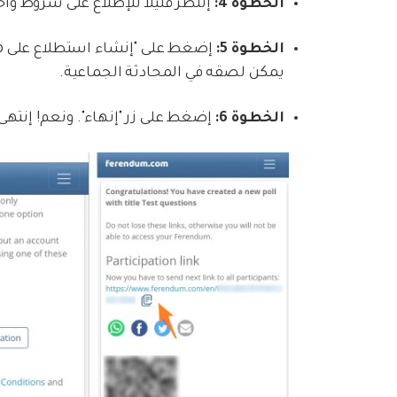
الخطوة 4:
إنتظر قليلا للإطلاع على شروط وأحكام إستخدام ndum
الخطوة 5:
يمكن لصقه في المحادثة الجماعية.
الخطوة 6:
إضغط على زر "إنهاء". ونعم! إنتهى 