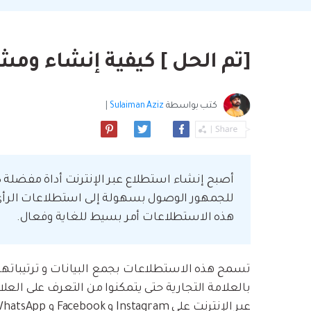
بسهولة
موسيقى والمزيد.
استعادة الفيديو ا
استفادة من Android الجديد.
نصائح نقل iCloud
مشاهدة جميع المنتج
ما مدى روعة ا
[تم الحل ] كيفية إنشاء ومشاركة
بيانات الهاتف؟
كتب بواسطة
Sulaiman Aziz
|
أصبح إنشاء استطلاع عبر الإنترنت أداة مفضلة ك
للجمهور الوصول بسهولة إلى استطلاعات الرأي عبر
هذه الاستطلاعات أمر بسيط للغاية وفعال.
تسمح هذه الاستطلاعات بجمع البيانات و ترتيباته
بالعلامة التجارية حتى يتمكنوا من التعرف على العلا