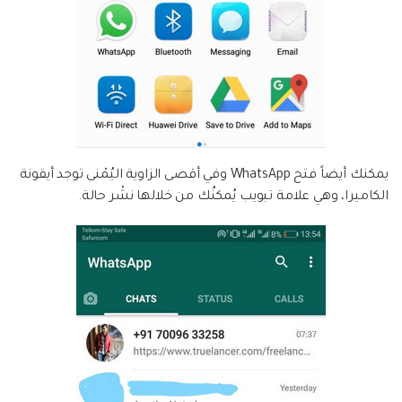
يمكنك أيضاً فتح WhatsApp وفي أقصى الزاوية اليُمْنى توجد أيقونة
الكاميرا، وهي علامة تبويب يُمكنُك من خلالها نشْر حالة.