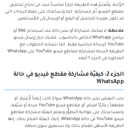
الرّابط. وتُعتَبرُ هذه الطريقة خياراً مناسباً حيث لن تحتاج لتحميل
مقطع الفيديو ثُم مشاركته. كما وتساعدك على حفظ البيانات التي
قد تكون مفيدة للتحميل أو الرفع أو الإرسال إلى المُستَلمين.
ملاحظة:
لا يمكنك مشاركة أو نشر حالة عند استخدام Web أو
برنامج Whatsapp الخاص بالحاسوب. فلديك خيار إرسال فيديو
YouTube كرسالة مباشرة فقط. كما تتشابه الخطوات مع
الطريقة البديلة لمشاركة مقاطع فيديو YouTube على WhatsApp
المذكورة في الجزء 1 أعلاه.
الجزء 2: كيفيّة مشاركة مقطع فيديو في حالة
WhatsApp
يحب البعض نشر حالة WhatsApp سواءً كانت إعلاناً لأُغنيةٍ، أو
مقطعاً دعائيّاً لفيلم، أو مقاطع فيديو YouTube مرحة أو شيِّقة،
ولمساعدتك على مواكبة التطوُّر وتعلم كيفيّة مشاركة مقاطع
فيديو YouTube في حالة WhatsApp، إليكَ كيفيّة القيام بذلك. إنها
الطريقة الأسهل للقيام بذلك ولا تستغرق سوى لحظة.