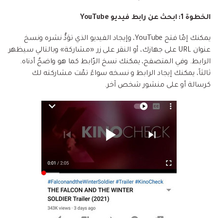
الخطوة 1: ابحث عن رابط فيديو YouTube
يمكنك إمّا فتح YouTube، وإيجاد الفيديو الذي توَدُّ نشره ونسخ
عنوان URL على جهازك، أو النقر على زر «مشاركة» وبالتالي سيظهر
الرابط. وفي المتصفح، يمكنك نسخ الرّابط كما هو واضحٌ أدناه.
ثالثاً، يمكنك إيجاد الرابط و نسخه سواءً تمّت مشاركته لك
كرسالة أو على منشور شخص آخر.