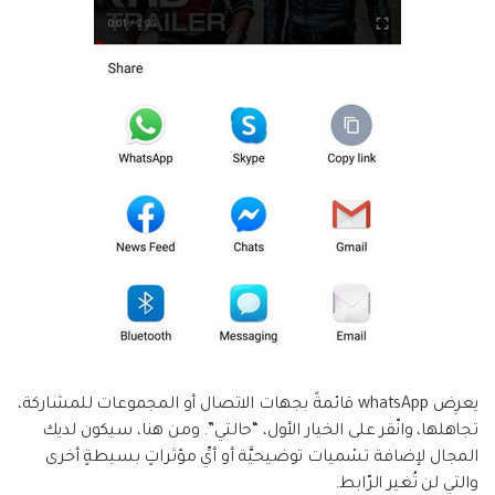
يعرِض whatsApp قائمةً بجهات الاتصال أو المجموعات للمشاركة،
تجاهلها، وانّقر على الخيار الأول، “حالتي”. ومن هنا، سيكون لديك
المجال لإضافة تسْميات توضيحيَّة أو أيِّ مؤثراتٍ بسيطةٍ أخرى
والتي لن تُغير الرّابط.