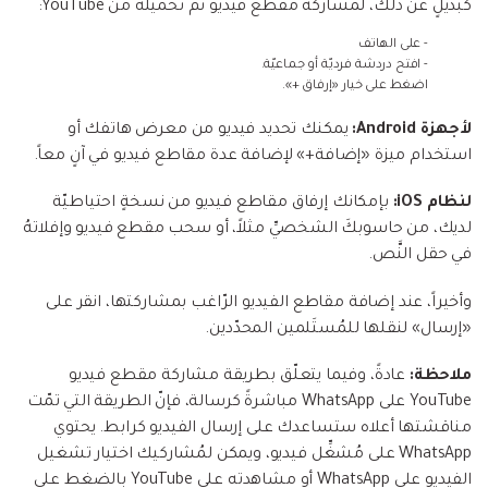
كبديلٍ عن ذلك، لمشاركة مقطع فيديو تم تحميله من YouTube:
- على الهاتف
- افتح دردشة فرديّة أو جماعيّة.
اضغط على خيار «إرفاق +».
لأجهزة Android:
يمكنك تحديد فيديو من معرض هاتفك أو
استخدام ميزة «إضافة+» لإضافة عدة مقاطع فيديو في آنٍ معاً.
لنظام iOS:
بإمكانك إرفاق مقاطع فيديو من نسخةٍ احتياطيّة
لديك، من حاسوبكَ الشخصيِّ مثلاً، أو سحب مقطع فيديو وإفلاتهُ
في حقل النَّص.
وأخيراً، عند إضافة مقاطع الفيديو الرّاغب بمشاركتها، انقر على
«إرسال» لنقلها للمُستَلمين المحدّدين.
ملاحظة:
عادةً، وفيما يتعلّق بطريقة مشاركة مقطع فيديو
YouTube على WhatsApp مباشرةً كرسالة، فإنّ الطريقة التي تمّت
مناقشتها أعلاه ستساعدك على إرسال الفيديو كرابط. يحتوي
WhatsApp على مُشغِّل فيديو، ويمكن لمُشاركيك اختيار تشغيل
الفيديو على WhatsApp أو مشاهدته على YouTube بالضغط على