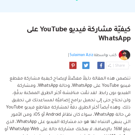
البحث
مشاهدة جميع المنتجات
إلى هاتف أو من هاتف إلى الكمبيوتر والعكس
Filmstock
الدعم
المواضيع الجديدة
FamiSafe
صحيح.
تأثيرات الفيديو والموسيقى والمزيد.
تحميل
الرقابة الأبوية والمراقبة.
Explore
Explore
تسجيل الدخول
المقالات المتميزة
مشاهدة جميع المنتجات
كيفيّة مشاركة فيديو YouTube على
Backup & Restore
MobileTrans
ملخص
ملخص
نقل بيانات الجوال.
WhatsApp
عمل نسخ احتياطي الهاتف وبيانات WhatsApp
تعلم المزيد
على الكمبيوتر، واستعادتها بسهولة
دمج ملفات PDF
Explore
Repairit
قوالب الرسم التخطيطي
كتب بواسطة
Sulaiman Aziz
|
استعادة الفيديو التالف.
ملخص
محول PDF
جديد
Playlist Transfer
مشاهدة جميع المنتجات
نقل قوائم تشغيل الموسيقى من خدمة بث إلى
Video
قوالب PDF
تتضمن هذه المقالة دليلاً مفصّلاً لإيضاح كيفية مشاركة مقطع
أخرى.
فيديو YouTube على WhatsApp، وحالة WhatsApp، ومشاركة
Photo
Explore
الفيديو دون رابط. لقد تمّت مناقشة أكثر الطرق الممكنة بدقّةٍ،
ولن تحتاج حتى إلى تحميل برامج إضافيّة لمساعدتك في تحقيق
ملخص
Creative Center
تطبيقات الهاتف
ذلك. وهذه أيضاً أكثر الطرق دقةً لمشاركة مقاطع فيديو YouTube
في حالة WhatsApp، سواء كان نظامَ Android أو iOS. ومن الأمور
استعادة الصور
Mutsapper(سابق Wutsapper)
التي ينبغي الانتباه لها هو حد مشاركة الفيديو على WhatsApp، الذي
يبلغ 16M. بالإضافة، لا يمكنك مشاركة حالة على WhatsApp Web أو
نقل بيانات WhatsApp و WhatsApp Business بدون
إصلاح الفيديو