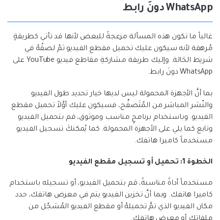
WhatsApp دونَ رابط
غالباً ما تكون هذه المسألة مزعجةً للبعض لأنها قد تأتي كطريقةٍ
مُرهقة لأنه سيكون عليك تحميل مقطع الفيديو ثمّ لصقُهُ في
شريط الحَالة. وإليك طريقة مشاركةِ مقاطع فيديو YouTube على
WhatsApp دونَ رابط.
بما أنَّ الأجهزة المحمولة ليس لديها خيار تحديد طول الفيديو
والنّشر المباشر من المُتَصفِّح، فسيكون عليك أوَّلاً تحميل مقطع
الفيديو. وباستخدام برنامجٍ مناسب وموثوق، قم بتحميل الفيديو
وتابع كما يلي على الأجهزة المحمولة. كما يُمكنكَ تسجيل الفيديو
مستخدماً كاميرا هاتفك.
الخطوة 1: تحميل أو تسجيل مقطع الفيديو
مستخدماً أداةً مناسبةً، قم بتحميل الفيديو، أو تسجيله باستخدام
كاميرا هاتفك. وبما أنَّ تخزين الفيديو يتم في معرض هاتفك، حدد
مكان الفيديو الذي تمَّ تحميلهُ أو مقطع الفيديو المُسَجّل من
ملفاتك أو معرض هاتفك.