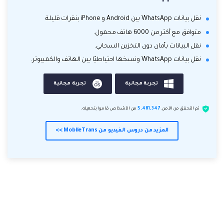
نقل بيانات WhatsApp بين Android و iPhone بنقرات قليلة.
متوافق مع أكثر من 6000 هاتف محمول.
نقل البيانات بأمان دون التخزين السحابي.
نقل بيانات WhatsApp ونسخها احتياطيًا بين الهاتف والكمبيوتر.
تجربة مجانية
تجربة مجانية
تم التحقق من الأمن.
5,481,347
من الأشخاص قاموا بتحميله.
المزيد من دروس الفيديو من MobileTrans >>