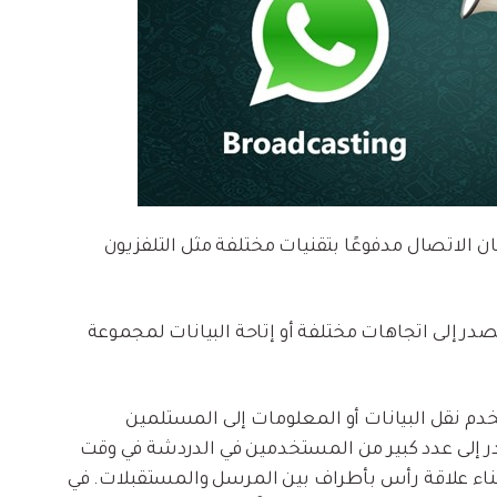
عيد عندما كان الاتصال مدفوعًا بتقنيات مختلفة مثل التلفزيون
 من المصدر إلى اتجاهات مختلفة أو إتاحة البيانات لمجموعة
مة الـ Broadcast في WhatsApp للمستخدم نقل البيانات أو المعلومات إلى المستلمين
 إلى عدد كبير من المستخدمين في الدردشة في وقت
. لذلك ، من خلال هذه الميزة ، قام WhatsApp ببناء علاقة رأس بأطراف بين المرسل والمستقبلات. في