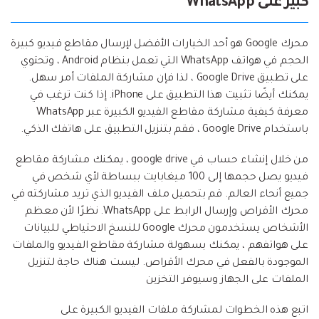
كبير على WhatsApp
محرك Google هو أحد الخيارات الأفضل لإرسال مقاطع فيديو كبيرة
الحجم في هواتف WhatsApp التي تعمل بنظام Android ، وتحتوي
على تطبيق Google Drive ، لذا فإن مشاركة الملفات أمر سهل.
يمكنك أيضًا تثبيت هذا التطبيق على iPhone. إذا كنت ترغب في
معرفة كيفية مشاركة مقاطع الفيديو الكبيرة عبر WhatsApp
باستخدام Google Drive ، فقم بتنزيل التطبيق على هاتفك الذكي.
من خلال إنشاء حساب في google drive ، يمكنك مشاركة مقاطع
فيديو يصل حجمها إلى 100 ميغابايت ببساطة لأي شخص في
جميع أنحاء العالم. قم بتحميل ملف الفيديو الذي تريد مشاركته في
محرك الأقراص وإرسال الرابط على WhatsApp. نظرًا لأن معظم
الأشخاص يستخدمون محرك Google للنسخ الاحتياطي للبيانات
على هواتفهم ، يمكنك بسهولة مشاركة مقاطع الفيديو والملفات
الموجودة بالفعل في محرك الأقراص. ليست هناك حاجة لتنزيل
الملفات على الجهاز وسيوفر التخزين
اتبع هذه الخطوات لمشاركة ملفات الفيديو الكبيرة على