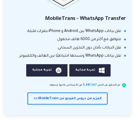
MobileTrans - WhatsApp Transfer
نقل بيانات WhatsApp بين Android و iPhone بنقرات قليلة.
متوافق مع أكثر من 6000 هاتف محمول.
نقل البيانات بأمان دون التخزين السحابي.
نقل بيانات WhatsApp ونسخها احتياطيًا بين الهاتف والكمبيوتر.
تجربة مجانية
تجربة مجانية
تم التحقق من الأمن.
5,481,347
من الأشخاص قاموا بتحميله.
المزيد من دروس الفيديو من MobileTrans >>