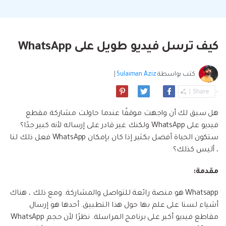
البحث
مشاهدة جميع المنتجات
إلى هاتف أو من هاتف إلى الكمبيوتر والعكس
Filmstock
الدعم
المواضيع الجديدة
FamiSafe
صحيح.
تأثيرات الفيديو والموسيقى والمزيد.
تحميل
الرقابة الأبوية والمراقبة.
Explore
Explore
تسجيل الدخول
المقالات المتميزة
كيف ترسل فيديو طويل على WhatsApp
مشاهدة جميع المنتجات
Backup & Restore
MobileTrans
ملخص
ملخص
نقل بيانات الجوال.
عمل نسخ احتياطي الهاتف وبيانات WhatsApp
تعلم المزيد
كتب بواسطة
Sulaiman Aziz
|
على الكمبيوتر، واستعادتها بسهولة
دمج ملفات PDF
Explore
Repairit
قوالب الرسم التخطيطي
استعادة الفيديو التالف.
ملخص
محول PDF
جديد
Playlist Transfer
هل سبق لك أن واجهت موقفًا عندما حاولت مشاركة مقطع
مشاهدة جميع المنتجات
نقل قوائم تشغيل الموسيقى من خدمة بث إلى
Video
فيديو على WhatsApp ولكنك غير قادر على إرساله لأنه كبير جدًا؟
قوالب PDF
أخرى.
ستكون الحياة أفضل بكثير إذا كان بإمكان WhatsApp فعل ذلك لنا
، أليس كذلك؟
Photo
Explore
مقدمة:
ملخص
Creative Center
تطبيقات الهاتف
Whatsapp هو منصة رائعة للتواصل والمشاركة. ومع ذلك ، هناك
استعادة الصور
Mutsapper(سابق Wutsapper)
أشياء لسنا على علم بها حول هذا التطبيق. أحدها هو إرسال
نقل بيانات WhatsApp و WhatsApp Business بدون
مقاطع فيديو أكبر على برنامج المراسلة. نظرًا لأن حجم WhatsApp
إصلاح الفيديو