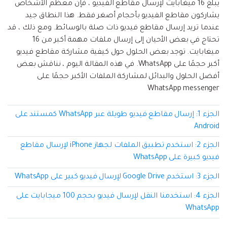
إعادة ضبط المصنع.
يبلغ 16 ميغابايت لإرسال مقاطع الفيديو ، فإن معظم الأشخاص
يشاركون مقاطع الفيديو بأحجام أصغر فقط. هذا النطاق جيد
نقل WhatsApp
عندما تريد إرسال مقاطع فيديو ذات صلة بالوسائط. ومع ذلك ، قد
MobileTrans App
تحتاج في بعض الأحيان إلى إرسال ملفات مهمة أكبر من 16
نقل بيانات الهاتف وبيانات WhatsApp والملفات بين
تحديث iOS
ميغابايت. توجد بعض الحلول حول كيفية مشاركة مقاطع فيديو
الأجهزة.
أكبر حجمًا على WhatsApp. في هذه المقالة اليوم ، نناقش بعض
تعقب الموقع
أفضل الحلول والبدائل لمشاركة الملفات الأكبر حجمًا على
Status Saver for WhatsApp
WhatsApp messenger
حفاظ الحالة ، وقراءة الدردشات المحذوفة، واستخدام
اثنين من WhatsApp، والمزيد من أجلك.
الجزء 1: إرسال مقاطع فيديو طويلة عبر WhatsApp كمستند على
Android
الجزء 2: استخدم تطبيق الملفات لجهاز iPhone لإرسال مقاطع
فيديو كبيرة على WhatsApp
الجزء 3: استخدم Google Drive لإرسال فيديو كبير على WhatsApp
الجزء 4: استخدمنا النقل لإرسال فيديو بحجم 100 ميجابايت على
WhatsApp