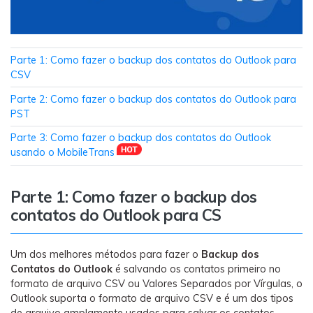
Transferir dados do telefone, dados do
WhatsApp e arquivos entre dispositivos.
WeLastseen
Parte 1: Como fazer o backup dos contatos do Outlook para
CSV
O WeLastseen mantém seu WhatsApp conectado
e informado.
Parte 2: Como fazer o backup dos contatos do Outlook para
PST
Parte 3: Como fazer o backup dos contatos do Outlook
usando o MobileTrans
Parte 1: Como fazer o backup dos
contatos do Outlook para CS
Um dos melhores métodos para fazer o
Backup dos
Contatos do Outlook
é salvando os contatos primeiro no
formato de arquivo CSV ou Valores Separados por Vírgulas, o
Outlook suporta o formato de arquivo CSV e é um dos tipos
de arquivo amplamente usados para salvar os contatos