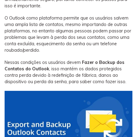
Backup e restauração
isso é importante.
Fazer backup de até 18 tipos de dados e dados do
WhatsApp para o computador. E restaurar
O Outlook como plataforma permite que os usuários salvem
backups facilmente.
uma ampla lista de contatos, mesmo importando de outras
plataformas, no entanto algumas pessoas podem passar por
problemas que levam à perda dos seus contatos, como uma
Recuperar visulização única de WhatsApp
conta excluída, esquecimento da senha ou um telefone
Recupere todas as mídias de visulização única do
roubado/perdido.
WhatsApp — fotos, vídeos e mensagens de voz.
Nessas condições os usuários devem
Fazer o Backup dos
Contatos do Outlook
, isso mantém os dados protegidos
contra perda devido à redefinição de fábrica, danos ao
dispositivo ou perda da senha, para saber como fazer isso.
App
Mutsapper
Transferir dados do WhatsApp e WhatsApp
Business sem redefinição de fábrica.
MobileTrans App