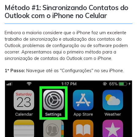
Transferir dados do telefone, dados do
Método #1: Sincronizando Contatos do
WhatsApp e arquivos entre dispositivos.
Outlook com o iPhone no Celular
WeLastseen
Embora a maioria considere que o iPhone faz um excelente
O WeLastseen mantém seu WhatsApp conectado
trabalho de sincronização e atualização dos contatos do
e informado.
Outlook, problemas de configuração ou de software podem
ocorrer. Apresentamos aqui o primeiro método para a
sincronização de contatos do Outlook com o iPhone.
1º Passo:
Navegue até as "Configurações" no seu iPhone.