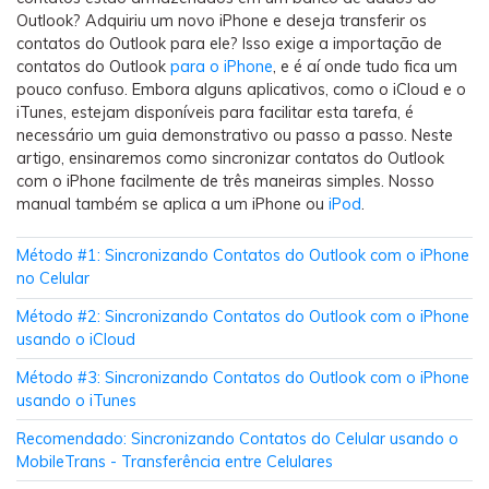
Backup e restauração
Outlook? Adquiriu um novo iPhone e deseja transferir os
Fazer backup de até 18 tipos de dados e dados do
contatos do Outlook para ele? Isso exige a importação de
WhatsApp para o computador. E restaurar
contatos do Outlook
para o iPhone
, e é aí onde tudo fica um
backups facilmente.
pouco confuso. Embora alguns aplicativos, como o iCloud e o
iTunes, estejam disponíveis para facilitar esta tarefa, é
necessário um guia demonstrativo ou passo a passo. Neste
Recuperar visulização única de WhatsApp
artigo, ensinaremos como sincronizar contatos do Outlook
Recupere todas as mídias de visulização única do
com o iPhone facilmente de três maneiras simples. Nosso
WhatsApp — fotos, vídeos e mensagens de voz.
manual também se aplica a um iPhone ou
iPod
.
Método #1: Sincronizando Contatos do Outlook com o iPhone
no Celular
App
Método #2: Sincronizando Contatos do Outlook com o iPhone
usando o iCloud
Mutsapper
Transferir dados do WhatsApp e WhatsApp
Método #3: Sincronizando Contatos do Outlook com o iPhone
usando o iTunes
Business sem redefinição de fábrica.
Recomendado: Sincronizando Contatos do Celular usando o
MobileTrans App
MobileTrans - Transferência entre Celulares