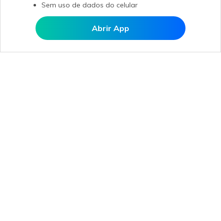
Sem uso de dados do celular
Abrir App
Abrir MobileTrans APP
Produtos Maravilhosos
Wondershare
Explore IA
Centro de Ajuda