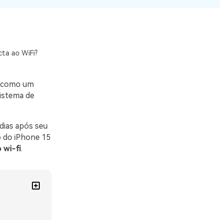
O WeLastseen mantém seu
atividades!
WhatsApp conectado e
informado.
cta ao WiFi?
, como um
sistema de
dias após seu
 do iPhone 15
 wi-fi
.