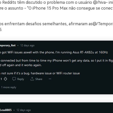
o Reddits têm discutido o problema com o usuário @/hiva- in
re o assunto - "O iPhone 15 Pro Max não consegue se conec
ios enfrentam desafios semelhantes, afirmaram as@/Tempor
.