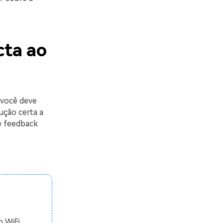
cta ao
 você deve
lução certa a
e feedback
o WiFi