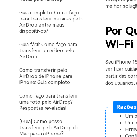
melhor soluçã
Guia completo: Como faço
para transferir músicas pelo
AirDrop entre meus
Por Q
dispositivos?
Wi-Fi
Guia fácil: Como faço para
transferir um vídeo pelo
AirDrop
Seu iPhone 15
verificar cuid
Como transferir pelo
partir das c
AirDrop de iPhone para
iPhone: Guia completo
dos usuários, 
Como faço para transferir
uma foto pelo AirDrop?
Razões
Respostas reveladas!
Um b
[Guia] Como posso
Um p
transferir pelo AirDrop do
Firmw
Mac para o iPhone?
Confi