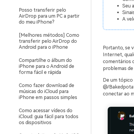
Seu a
Posso transferir pelo
Sinai
AirDrop para um PC a partir
A vel
do meu iPhone?
[Melhores métodos] Como
transferir pelo AirDrop do
Android para o iPhone
Portanto, se 
Internet, qua
Compartilhe o álbum do
comentários d
iPhone para o Android de
problemas de 
forma fácil e rápida
De um tópico
Como fazer download de
@/Bakedpotato
músicas do iCloud para
conectar ao m
iPhone em passos simples
Como acessar vídeos do
iCloud: guia fácil para todos
os dispositivos