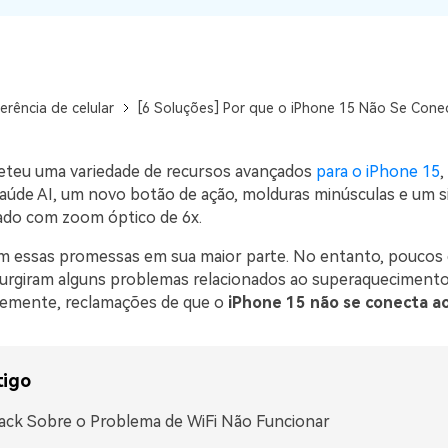
visulização única do
WhatsApp — fotos, vídeos e
mensagens de voz.
SAIBA MAIS
erência de celular
[6 Soluções] Por que o iPhone 15 Não Se Cone
eteu uma variedade de recursos avançados
para o iPhone 15
 saúde AI, um novo botão de ação, molduras minúsculas e um 
ado com zoom óptico de 6x.
m essas promessas em sua maior parte. No entanto, poucos 
urgiram alguns problemas relacionados ao superaquecimento
temente, reclamações de que o
iPhone 15 não se conecta ao
tigo
ck Sobre o Problema de WiFi Não Funcionar