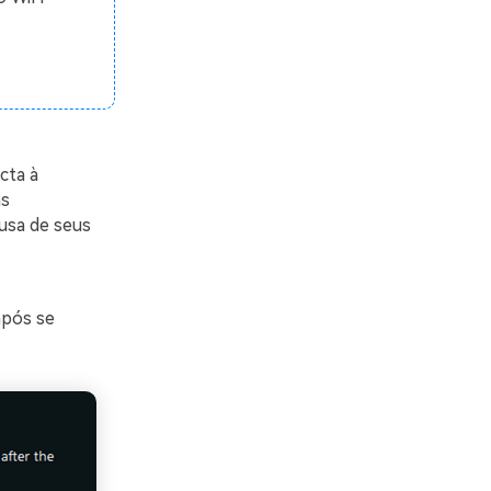
cta à
ns
usa de seus
após se