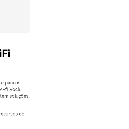
iFi
te para os
i-fi. Você
stem soluções,
 recursos do