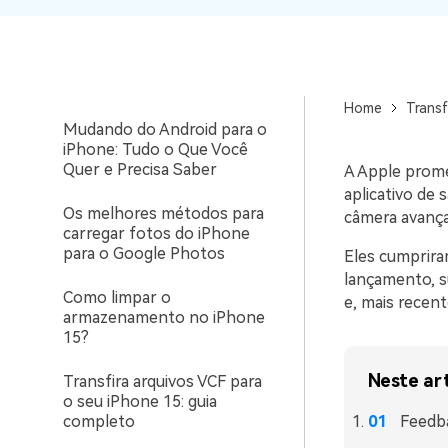
Dados
WhatsApp para o
computador. E restaurar
3 Maneiras Funcionais ​​de
backups facilmente.
Transferir o Progresso dos
Jogos para o iPhone Novo
Home
Transf
Mudando do Android para o
iPhone: Tudo o Que Você
Quer e Precisa Saber
A Apple prom
aplicativo de
Os melhores métodos para
câmera avanç
carregar fotos do iPhone
para o Google Photos
Eles cumprira
lançamento, s
Como limpar o
e, mais recen
armazenamento no iPhone
15?
Neste ar
Transfira arquivos VCF para
o seu iPhone 15: guia
completo
Feedba