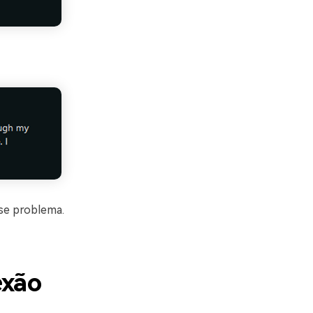
se problema.
exão