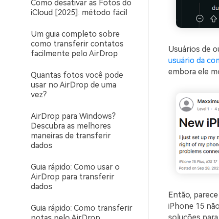
Como desativar as Fotos do
iCloud [2025]: método fácil
Um guia completo sobre
como transferir contatos
Usuários de o
facilmente pelo AirDrop
usuário da co
embora ele m
Quantas fotos você pode
usar no AirDrop de uma
vez?
AirDrop para Windows?
Descubra as melhores
maneiras de transferir
dados
Guia rápido: Como usar o
AirDrop para transferir
dados
Então, parece
iPhone 15 não 
Guia rápido: Como transferir
soluções para 
notas pelo AirDrop