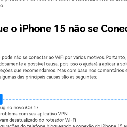
o.
ue o iPhone 15 não se Cone
 pode não se conectar ao WiFi por vários motivos. Portanto,
adosamente a possível causa, pois isso o ajudará a aplicar a so
orreções que recomendamos. Mas com base nos comentários 
algumas das principais causas são as seguintes:
ug no novo iOS 17
roblema com seu aplicativo VPN.
are desatualizado do roteador Wi-Fi
gurações do telefone bloqueando a conexão do iPhone 15 a