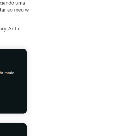
iciando uma
tar ao meu wi-
ary_Ant e