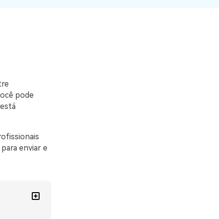
O WeLastseen mantém seu
atividades!
WhatsApp conectado e
informado.
tre
você pode
 está
ofissionais
 para enviar e