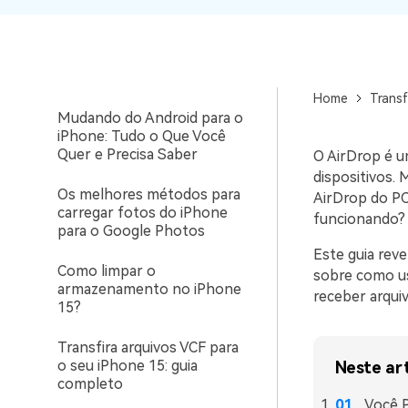
Dados
WhatsApp para o
computador. E restaurar
3 Maneiras Funcionais ​​de
backups facilmente.
Transferir o Progresso dos
Jogos para o iPhone Novo
Home
Transf
Mudando do Android para o
iPhone: Tudo o Que Você
Quer e Precisa Saber
O AirDrop é u
dispositivos.
Os melhores métodos para
AirDrop do PC
carregar fotos do iPhone
funcionando?
para o Google Photos
Este guia reve
Como limpar o
sobre como u
armazenamento no iPhone
receber arqui
15?
Transfira arquivos VCF para
o seu iPhone 15: guia
Neste ar
completo
Você P