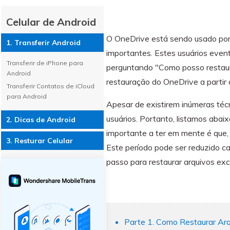
WhatsApp para o
computador. E restaurar
Celular de Android
backups facilmente.
O OneDrive está sendo usado por
1. Transferir Android
importantes. Estes usuários even
Transferir de iPhone para
perguntando "Como posso restaura
Android
restauração do OneDrive a partir
Transferir Contatos de iCloud
para Android
Apesar de existirem inúmeras técn
usuários. Portanto, listamos abai
2. Dicas de Android
importante a ter em mente é que,
3. Resturar Celular
Este período pode ser reduzido c
passo para restaurar arquivos exc
Parte 1. Como Restaurar Arq