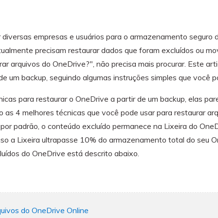
visulização única do
WhatsApp — fotos, vídeos e
mensagens de voz.
 diversas empresas e usuários para o armazenamento seguro d
SAIBA MAIS
tualmente precisam restaurar dados que foram excluídos ou mo
r arquivos do OneDrive?", não precisa mais procurar. Este art
 de um backup, seguindo algumas instruções simples que você p
icas para restaurar o OneDrive a partir de um backup, elas pa
xo as 4 melhores técnicas que você pode usar para restaurar ar
 por padrão, o conteúdo excluído permanece na Lixeira do OneDr
aso a Lixeira ultrapasse 10% do armazenamento total do seu 
luídos do OneDrive está descrito abaixo.
uivos do OneDrive Online