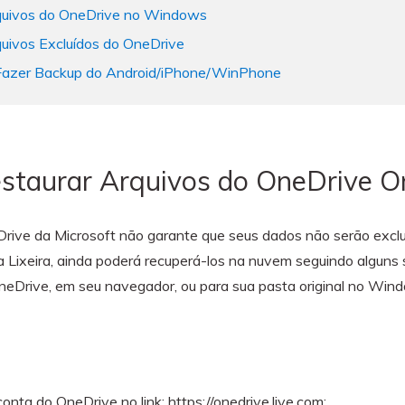
quivos do OneDrive no Windows
uivos Excluídos do OneDrive
 Fazer Backup do Android/iPhone/WinPhone
staurar Arquivos do OneDrive O
ive da Microsoft não garante que seus dados não serão excluí
 Lixeira, ainda poderá recuperá-los na nuvem seguindo alguns
neDrive, em seu navegador, ou para sua pasta original no Win
nta do OneDrive no link: https://onedrive.live.com;