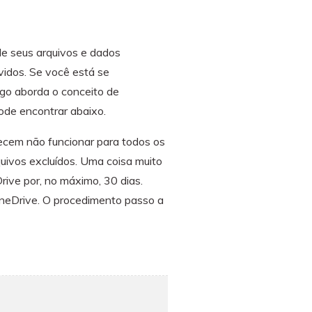
O WeLastseen mantém seu
atividades!
WhatsApp conectado e
informado.
e seus arquivos e dados
vidos. Se você está se
igo aborda o conceito de
ode encontrar abaixo.
recem não funcionar para todos os
quivos excluídos. Uma coisa muito
ive por, no máximo, 30 dias.
OneDrive. O procedimento passo a