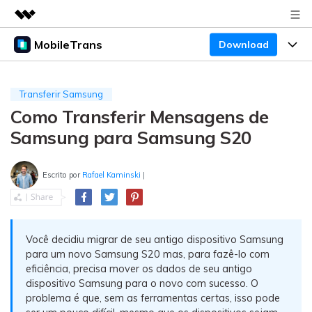
MobileTrans
Download
Produtos em destaque
Criatividade digital com IA generativa
Produtos
Negócios
Utilitários
Transferir Samsung
Visão geral
Como Transferir Mensagens de
Preços
Sobre nós
Desktop
Soluções
Samsung para Samsung S20
Sala de imprensa
Centro de apoio
Preços para Windows
Transferência do WhatsApp
Transferir o WhatsApp e o WhatsApp Business
Escrito por
Rafael Kaminski
|
Loja
Blogs
Guia de usuario
Preços para Mac
entre dispositivos Android e iOS.
Temas em Destaque
Suporte
FAQ
Preços para empresas
Transferência de celular
BUSCAR
Você decidiu migrar de seu antigo dispositivo Samsung
Temas em Destaque
Transferir mensagens, fotos, vídeos e muito mais
para um novo Samsung S20 mas, para fazê-lo com
Mais suporte
Preços Educacionais
de celular para outro, celular para computador e
Download
eficiência, precisa mover os dados de seu antigo
Temas em Destaque
vice-versa.
dispositivo Samsung para o novo com sucesso. O
problema é que, sem as ferramentas certas, isso pode
Concursos e eventos