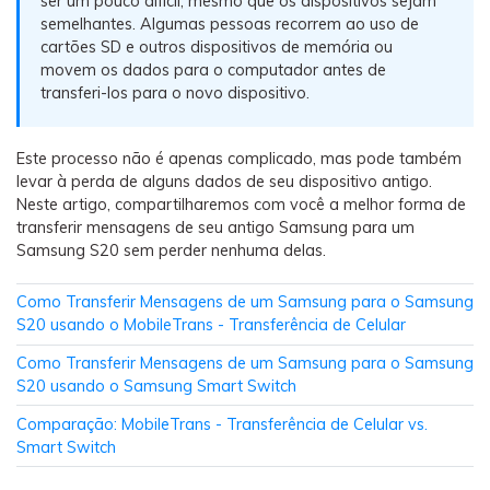
ser um pouco difícil, mesmo que os dispositivos sejam
Backup e restauração
semelhantes. Algumas pessoas recorrem ao uso de
Fazer backup de até 18 tipos de dados e dados do
cartões SD e outros dispositivos de memória ou
WhatsApp para o computador. E restaurar
movem os dados para o computador antes de
backups facilmente.
transferi-los para o novo dispositivo.
Recuperar visulização única de WhatsApp
Este processo não é apenas complicado, mas pode também
Recupere todas as mídias de visulização única do
levar à perda de alguns dados de seu dispositivo antigo.
WhatsApp — fotos, vídeos e mensagens de voz.
Neste artigo, compartilharemos com você a melhor forma de
transferir mensagens de seu antigo Samsung para um
Samsung S20 sem perder nenhuma delas.
App
Como Transferir Mensagens de um Samsung para o Samsung
S20 usando o MobileTrans - Transferência de Celular
Mutsapper
Como Transferir Mensagens de um Samsung para o Samsung
Transferir dados do WhatsApp e WhatsApp
S20 usando o Samsung Smart Switch
Business sem redefinição de fábrica.
Comparação: MobileTrans - Transferência de Celular vs.
Smart Switch
MobileTrans App