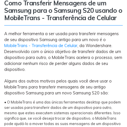
Transferir dados do telefone, dados do
Como Transferir Mensagens de um
WhatsApp e arquivos entre dispositivos.
Samsung para o Samsung S20 usando o
MobileTrans - Transferência de Celular
WeLastseen
O WeLastseen mantém seu WhatsApp conectado
A melhor ferramenta a ser usada para transferir mensagens
e informado.
de seu dispositivo Samsung antigo para um novo é o
MobileTrans - Transferência de Celular
, da Wondershare.
Desenvolvido com o único objetivo de transferir dados de um
dispositivo para outro, o MobileTrans acelera o processo, sem
adicionar nenhum risco de perder alguns dados de seu
dispositivo.
Alguns dos outros motivos pelos quais você deve usar o
MobileTrans para transferir mensagens de seu antigo
dispositivo Samsung para um novo Samsung S20 são:
• O MobileTrans é uma das únicas ferramentas desktop que podem
ser usadas para transferir dados de um dispositivo para outro,
mesmo que estes executem sistemas operacionais diferentes. Isso
significa que, se você deseja trocar de dispositivo, o MobileTrans
pode ajudá-lo a mover todas as suas mensagens de um dispositivo