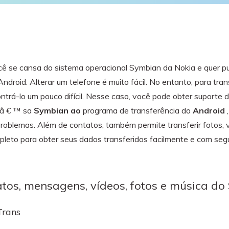
visulização única do
WhatsApp — fotos, vídeos e
mensagens de voz.
SAIBA MAIS
se cansa do sistema operacional Symbian da Nokia e quer pul
 Android. Alterar um telefone é muito fácil. No entanto, para tr
trá-lo um pouco difícil. Nesse caso, você pode obter suporte
tâ € ™ sa
Symbian ao
programa de transferência do
Android
,
oblemas. Além de contatos, também permite transferir fotos, 
leto para obter seus dados transferidos facilmente e com seg
atos, mensagens, vídeos, fotos e música d
Trans