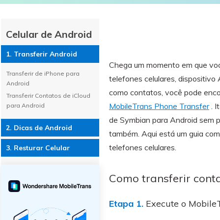
WhatsApp para o
computador. E restaurar
backups facilmente.
Celular de Android
1. Transferir Android
Chega um momento em que você 
Transferir de iPhone para
telefones celulares, dispositivo
Android
como contatos, você pode encon
Transferir Contatos de iCloud
MobileTrans Phone Transfer
. I
para Android
de Symbian para Android sem pr
2. Dicas de Android
também. Aqui está um guia comp
telefones celulares.
3. Resturar Celular
Como transferir cont
Etapa 1.
Execute o Mobile