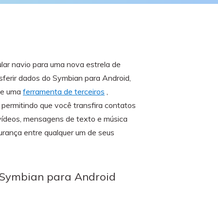
O WeLastseen mantém seu
atividades!
WhatsApp conectado e
informado.
ar navio para uma nova estrela de
ansferir dados do Symbian para Android,
 de uma
ferramenta de terceiros
,
 permitindo que você transfira contatos
vídeos, mensagens de texto e música
urança entre qualquer um de seus
o Symbian para Android