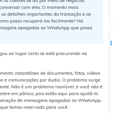
os clientes se dá por meio de negócios
visulização única do
l conversar com eles. O momento mais
WhatsApp — fotos, vídeos e
mensagens de voz.
s detalhes importantes da transação e as
omo posso recuperá-los facilmente? Há
SAIBA MAIS
mensagens apagadas no WhatsApp que possa
egou ao lugar certo se está procurando na
ento instantâneo de documentos, fotos, vídeos
po e comunicações por áudio. O problema surge
ente. Não é um problema insolúvel, e você não é
 entre em pânico, pois estão aqui para ajudá-lo
cuperação de mensagens apagadas no WhatsApp.
o que temos reservado para você.