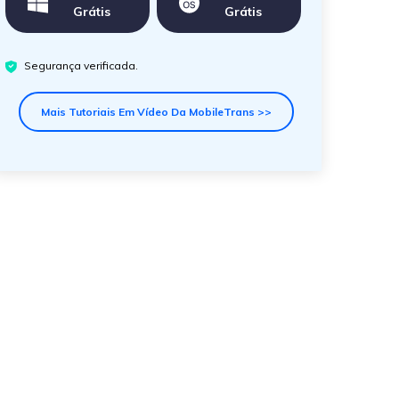
Grátis
Grátis
Segurança verificada.
Mais Tutoriais Em Vídeo Da MobileTrans >>