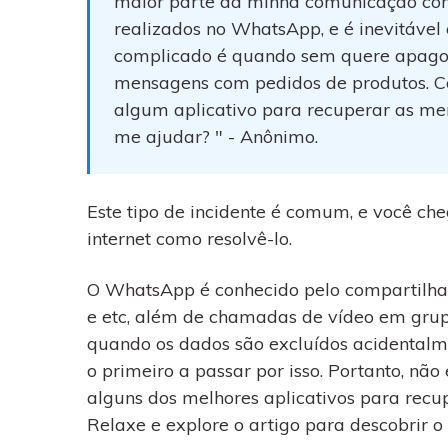
maior parte da minha comunicação com 
WhatsApp para o
computador. E restaurar
realizados no WhatsApp, e é inevitáve
backups facilmente.
complicado é quando sem quere apago o
mensagens com pedidos de produtos. C
algum aplicativo para recuperar as 
me ajudar? " - Anônimo.
Este tipo de incidente é comum, e você ch
internet como resolvê-lo.
O WhatsApp é conhecido pelo compartilham
e etc, além de chamadas de vídeo em gru
quando os dados são excluídos acidentalm
o primeiro a passar por isso. Portanto, não
alguns dos melhores aplicativos para re
Relaxe e explore o artigo para descobrir 