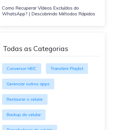
O WeLastseen mantém seu
atividades!
Como Recuperar Vídeos Excluídos do
WhatsApp conectado e
WhatsApp? | Descobrindo Métodos Rápidos
informado.
Todas as Categorias
Conversor HEIC
Transferir Playlist
Gerenciar outros apps
Restaurar o celular
Backup do celular