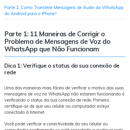
Transferir dados do telefone, dados do
WhatsApp e arquivos entre dispositivos.
Parte 2: Como Transferir Mensagens de Áudio do WhatsApp
do Android para o iPhone?
WeLastseen
O WeLastseen mantém seu WhatsApp conectado
Parte 1: 11 Maneiras de Corrigir o
e informado.
Problema de Mensagens de Voz do
WhatsApp que Não Funcionam
Dica 1: Verifique o status da sua conexão de
rede
Uma das maneiras mais fáceis de verificar o motivo das suas
mensagens de voz no WhatsApp não estarem funcionando é
verificando o status da sua conexão de rede. Primeiro,
certifique-se de que seu celular ou computador esteja
conectado à Internet.
Você pode verificar a conectividade do seu celular ou