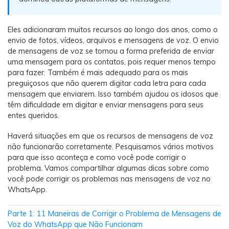
Backup e restauração
Fazer backup de até 18 tipos de dados e dados do
WhatsApp para o computador. E restaurar
Eles adicionaram muitos recursos ao longo dos anos, como o
envio de fotos, vídeos, arquivos e mensagens de voz. O envio
backups facilmente.
de mensagens de voz se tornou a forma preferida de enviar
uma mensagem para os contatos, pois requer menos tempo
Recuperar visulização única de WhatsApp
para fazer. Também é mais adequado para os mais
preguiçosos que não querem digitar cada letra para cada
Recupere todas as mídias de visulização única do
mensagem que enviarem. Isso também ajudou os idosos que
WhatsApp — fotos, vídeos e mensagens de voz.
têm dificuldade em digitar e enviar mensagens para seus
entes queridos.
Haverá situações em que os recursos de mensagens de voz
App
não funcionarão corretamente. Pesquisamos vários motivos
para que isso aconteça e como você pode corrigir o
Mutsapper
problema. Vamos compartilhar algumas dicas sobre como
Transferir dados do WhatsApp e WhatsApp
você pode corrigir os problemas nas mensagens de voz no
Business sem redefinição de fábrica.
WhatsApp.
Parte 1: 11 Maneiras de Corrigir o Problema de Mensagens de
MobileTrans App
Voz do WhatsApp que Não Funcionam