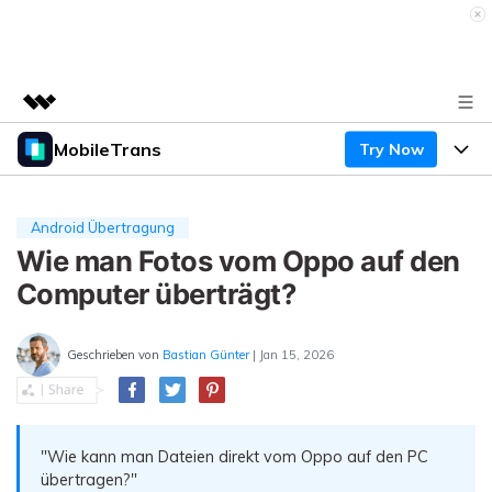
MobileTrans
Try Now
Top-Produkte
KI-gestützte digitale Kreativität
Produkte
Business
Dienstprogramme
Android Übertragung
Überblick
Desktop
Wie man Fotos vom Oppo auf den
Funktionen
Über uns
Lösungen
Computer überträgt?
Mobile
Funktionen
Presseraum
Ressourcen
Lösungen
Geschrieben von
Bastian Günter
| Jan 15, 2026
Handydatenübertragung
Shop
Preise
Handy-Backup & Wiederherstellung
Preise für Windows
Support
Lernen & Unterstützung
WhatsApp Manager
"Wie kann man Dateien direkt vom Oppo auf den PC
Preise für Mac
übertragen?"
Wettbewerbe & Events