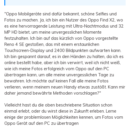
Übertragung anderer Apps
Preise für die App
Suche
Lernen
Geschäftsplan
"Oppo Mobilgeräte sind dafür bekannt, schöne Selfies und
Herunterladen
Hilfe erhalten
Fotos zu machen. Ja, ich bin ein Nutzer des Oppo Find X2, wo
WEITERE THEMEN ERKUNDEN
Bildungsplan
es eine hervorragende Leistung mit Ultra-Nachtmodus und 32
MP HD bietet, um meine unvergesslichen Momente
festzuhalten. Ich bin auf das kürzlich von Oppo vorgestellte
Reno 4 SE gestoßen, das mit einem erstaunlichen
Touchscreen-Display und 2400 Bildpunkten aufwarten kann.
Ich bin gespannt darauf, es in den Händen zu halten, da ich es
online bestellt habe, aber ich bin verwirrt, weil ich nicht weiß,
wie ich meine Fotos erfolgreich vom Oppo auf den PC
übertragen kann, um alle meine unvergesslichen Tage zu
bewahren. Ich möchte auf keinen Fall alle meine Fotos
verlieren, wenn meinem neuen Handy etwas zustößt. Kann mir
daher jemand bewährte Methoden vorschlagen?"
Vielleicht hast du die oben beschriebene Situation schon
einmal erlebt, oder du wirst diese in Zukunft erleben. Lerne
einige der problemlosen Möglichkeiten kennen, um Fotos vom
Oppo Gerät auf den PC zu übertragen