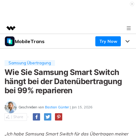
MobileTrans
Try Now
Top-Produkte
KI-gestützte digitale Kreativität
Produkte
Business
Dienstprogramme
Samsung Übertragung
Überblick
Desktop
Wie Sie Samsung Smart Switch
Funktionen
Über uns
Lösungen
hängt bei der Datenübertragung
Mobile
Funktionen
Presseraum
Ressourcen
bei 99% reparieren
Lösungen
Handydatenübertragung
Shop
Preise
Geschrieben von
Bastian Günter
| Jan 15, 2026
Handy-Backup & Wiederherstellung
Preise für Windows
Support
Lernen & Unterstützung
WhatsApp Manager
Preise für Mac
Wettbewerbe & Events
„Ich habe Samsung Smart Switch für das Übertragen meiner