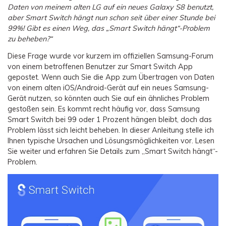
Übertragung anderer Apps
Preise für die App
Suche
Daten von meinem alten LG auf ein neues Galaxy S8 benutzt,
Lernen
aber Smart Switch hängt nun schon seit über einer Stunde bei
Geschäftsplan
99%! Gibt es einen Weg, das „Smart Switch hängt“-Problem
Herunterladen
Hilfe erhalten
WEITERE THEMEN ERKUNDEN
Bildungsplan
zu beheben?“
Diese Frage wurde vor kurzem im offiziellen Samsung-Forum
von einem betroffenen Benutzer zur Smart Switch App
gepostet. Wenn auch Sie die App zum Übertragen von Daten
von einem alten iOS/Android-Gerät auf ein neues Samsung-
Gerät nutzen, so könnten auch Sie auf ein ähnliches Problem
gestoßen sein. Es kommt recht häufig vor, dass Samsung
Smart Switch bei 99 oder 1 Prozent hängen bleibt, doch das
Problem lässt sich leicht beheben. In dieser Anleitung stelle ich
Ihnen typische Ursachen und Lösungsmöglichkeiten vor. Lesen
Sie weiter und erfahren Sie Details zum „Smart Switch hängt“-
Problem.