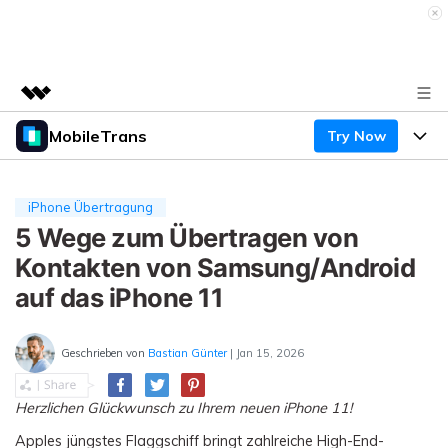
MobileTrans
Try Now
Top-Produkte
KI-gestützte digitale Kreativität
Produkte
Business
Dienstprogramme
iPhone Übertragung
Überblick
Desktop
5 Wege zum Übertragen von
Funktionen
Über uns
Lösungen
Kontakten von Samsung/Android
Mobile
Funktionen
Presseraum
Ressourcen
auf das iPhone 11
Lösungen
Handydatenübertragung
Shop
Preise
Geschrieben von
Bastian Günter
| Jan 15, 2026
Handy-Backup & Wiederherstellung
Preise für Windows
Support
Lernen & Unterstützung
Herzlichen Glückwunsch zu Ihrem neuen iPhone 11!
WhatsApp Manager
Preise für Mac
Wettbewerbe & Events
Apples jüngstes Flaggschiff bringt zahlreiche High-End-