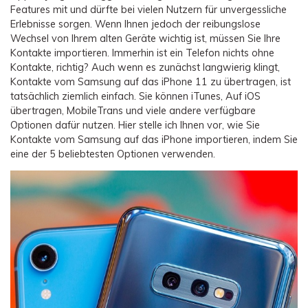
Übertragung anderer Apps
Preise für die App
Suche
Features mit und dürfte bei vielen Nutzern für unvergessliche
Lernen
Erlebnisse sorgen. Wenn Ihnen jedoch der reibungslose
Geschäftsplan
Wechsel von Ihrem alten Geräte wichtig ist, müssen Sie Ihre
Herunterladen
Hilfe erhalten
WEITERE THEMEN ERKUNDEN
Bildungsplan
Kontakte importieren. Immerhin ist ein Telefon nichts ohne
Kontakte, richtig? Auch wenn es zunächst langwierig klingt,
Kontakte vom Samsung auf das iPhone 11 zu übertragen, ist
tatsächlich ziemlich einfach. Sie können iTunes, Auf iOS
übertragen, MobileTrans und viele andere verfügbare
Optionen dafür nutzen. Hier stelle ich Ihnen vor, wie Sie
Kontakte vom Samsung auf das iPhone importieren, indem Sie
eine der 5 beliebtesten Optionen verwenden.