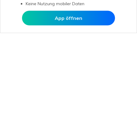
Keine Nutzung mobiler Daten
App öffnen
In MobileTrans öffnen
Hero Produkte
Wondershare
KI entdecken
Hilfe-Center