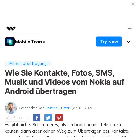
MobileTrans
Try Now
Top-Produkte
KI-gestützte digitale Kreativität
Produkte
Business
Dienstprogramme
iPhone Übertragung
Überblick
Desktop
Wie Sie Kontakte, Fotos, SMS,
Funktionen
Über uns
Lösungen
Musik und Videos vom Nokia auf
Mobile
Funktionen
Presseraum
Ressourcen
Android übertragen
Lösungen
Handydatenübertragung
Shop
Preise
Geschrieben von
Bastian Günter
| Jan 15, 2026
Handy-Backup & Wiederherstellung
Preise für Windows
Support
Lernen & Unterstützung
Es gibt nichts Schlimmeres, als ein brandneues Telefon zu
WhatsApp Manager
Preise für Mac
kaufen, dann aber keinen Weg zum Übertragen der Kontakte
Wettbewerbe & Events