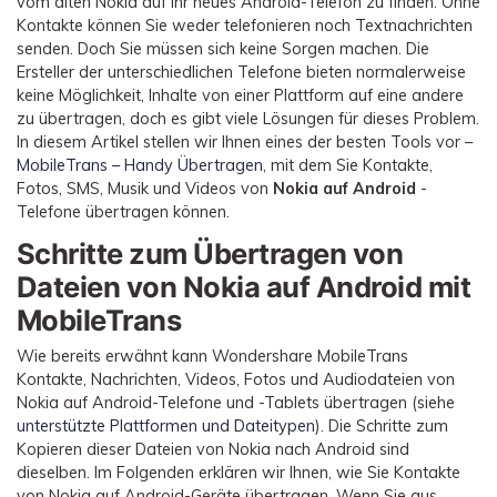
vom alten Nokia auf Ihr neues Android-Telefon zu finden. Ohne
Übertragung anderer Apps
Preise für die App
Suche
Kontakte können Sie weder telefonieren noch Textnachrichten
Lernen
Geschäftsplan
senden. Doch Sie müssen sich keine Sorgen machen. Die
Herunterladen
Ersteller der unterschiedlichen Telefone bieten normalerweise
Hilfe erhalten
WEITERE THEMEN ERKUNDEN
Bildungsplan
keine Möglichkeit, Inhalte von einer Plattform auf eine andere
zu übertragen, doch es gibt viele Lösungen für dieses Problem.
In diesem Artikel stellen wir Ihnen eines der besten Tools vor –
MobileTrans – Handy Übertragen
, mit dem Sie Kontakte,
Fotos, SMS, Musik und Videos von
Nokia auf Android
-
Telefone übertragen können.
Schritte zum Übertragen von
Dateien von Nokia auf Android mit
MobileTrans
Wie bereits erwähnt kann Wondershare MobileTrans
Kontakte, Nachrichten, Videos, Fotos und Audiodateien von
Nokia auf Android-Telefone und -Tablets übertragen (siehe
unterstützte Plattformen und Dateitypen
). Die Schritte zum
Kopieren dieser Dateien von Nokia nach Android sind
dieselben. Im Folgenden erklären wir Ihnen, wie Sie Kontakte
von Nokia auf Android-Geräte übertragen. Wenn Sie aus