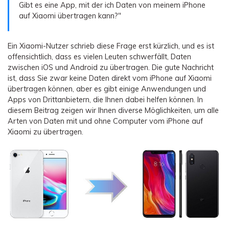
Übertragung anderer Apps
Preise für die App
Suche
Gibt es eine App, mit der ich Daten von meinem iPhone
Lernen
auf Xiaomi übertragen kann?"
Geschäftsplan
Herunterladen
Hilfe erhalten
WEITERE THEMEN ERKUNDEN
Bildungsplan
Ein Xiaomi-Nutzer schrieb diese Frage erst kürzlich, und es ist
offensichtlich, dass es vielen Leuten schwerfällt, Daten
zwischen iOS und Android zu übertragen. Die gute Nachricht
ist, dass Sie zwar keine Daten direkt vom iPhone auf Xiaomi
übertragen können, aber es gibt einige Anwendungen und
Apps von Drittanbietern, die Ihnen dabei helfen können. In
diesem Beitrag zeigen wir Ihnen diverse Möglichkeiten, um alle
Arten von Daten mit und ohne Computer vom iPhone auf
Xiaomi zu übertragen.