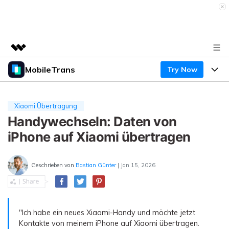
MobileTrans
Try Now
Top-Produkte
KI-gestützte digitale Kreativität
Produkte
Business
Dienstprogramme
Xiaomi Übertragung
Überblick
Desktop
Handywechseln: Daten von
Funktionen
Über uns
Lösungen
iPhone auf Xiaomi übertragen
Mobile
Funktionen
Presseraum
Ressourcen
Lösungen
Geschrieben von
Bastian Günter
| Jan 15, 2026
Handydatenübertragung
Shop
Preise
Handy-Backup & Wiederherstellung
Preise für Windows
Support
Lernen & Unterstützung
WhatsApp Manager
"Ich habe ein neues Xiaomi-Handy und möchte jetzt
Preise für Mac
Kontakte von meinem iPhone auf Xiaomi übertragen.
Wettbewerbe & Events