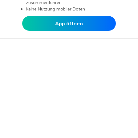
zusammenführen
Keine Nutzung mobiler Daten
App öffnen
In MobileTrans öffnen
Hero Produkte
Wondershare
KI entdecken
Hilfe-Center