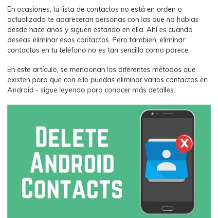
WhatsApp.
En ocasiones, tu lista de contactos no está en orden o
actualizada te apareceran personas con las que no hablas
desde hace años y siguen estando en ella. Ahí es cuando
Transferencia de Datos de un
deseas eliminar esos contactos. Pero tambien, eliminar
Celular a Otro
contactos en tu teléfono no es tan sencillo como parece.
Transfiere contactos, fotos, música,
En este artículo, se mencionan los diferentes métodos que
videos, SMS y otros tipos de
existen para que con ello puedas eliminar varios contactos en
archivos de un teléfono a otro y a la
Android - sigue leyendo para conocer más detalles.
PC.
Apps
Mutsapper (Alias: Wutsapper)
Transfiere datos de WhatsApp y
WhatsApp Business sin restablecer los
valores de fábrica.