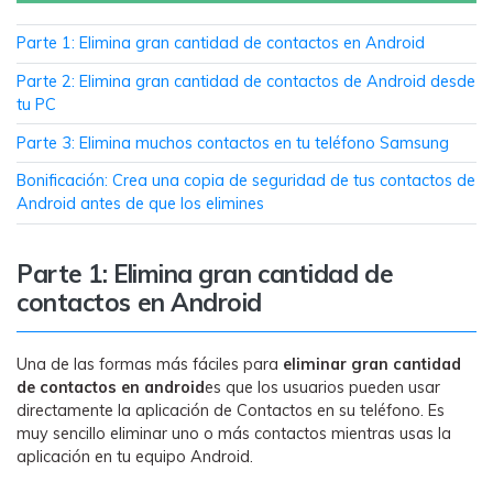
MobileTrans App
Transfiere datos del teléfono, de
Parte 1: Elimina gran cantidad de contactos en Android
WhatsApp y archivos entre dispositivos
Parte 2: Elimina gran cantidad de contactos de Android desde
iOS y Android.
tu PC
Welastseen
Parte 3: Elimina muchos contactos en tu teléfono Samsung
WeLastseen te tiene al tanto de todo en
Bonificación: Crea una copia de seguridad de tus contactos de
WhatsApp.
Android antes de que los elimines
Parte 1: Elimina gran cantidad de
contactos en Android
Una de las formas más fáciles para
eliminar gran cantidad
de contactos en android
es que los usuarios pueden usar
directamente la aplicación de Contactos en su teléfono. Es
muy sencillo eliminar uno o más contactos mientras usas la
aplicación en tu equipo Android.