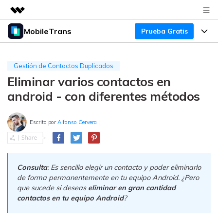
MobileTrans
Prueba Gratis
Productos destacados
Creatividad digital con AIGC
Productos
Empresas
Utilidades
Gestión de Contactos Duplicados
Resumen
Eliminar varios contactos en
Precios
Quiénes somos
Para Escritorio
Soluciones
android - con diferentes métodos
Sala de prensa
Soporte
Precios para Windows
Transferencia de WhatsApp
Pasa datos de WhatsApp de
Escrito por
Alfonso Cervera
|
Tienda
Blog
Guía de Usuario
Precios para Mac
Android a iPhone o viceversa. Hace
y restaura copias de seguridad de
Tendencias
WhatsApp y más apps sociales.
Soporte
Preguntas Frecuentes
Precios para Empresas
Buscar
Consulta
: Es sencillo elegir un contacto y poder eliminarlo
Tendencias
de forma permanentemente en tu equipo Android. ¿Pero
Respaldo y Restauración
Más Soporte
Descuentos Educativos
Descargar
que sucede si deseas
eliminar en gran cantidad
Concursos y eventos
Realiza y restaura copias de
contactos en tu equipo Android
?
seguridad de más de 18 tipos de
Sobre Nosotros
ENCUENTRA MÁS SOLUCIONES
datos, incluyendo los datos de