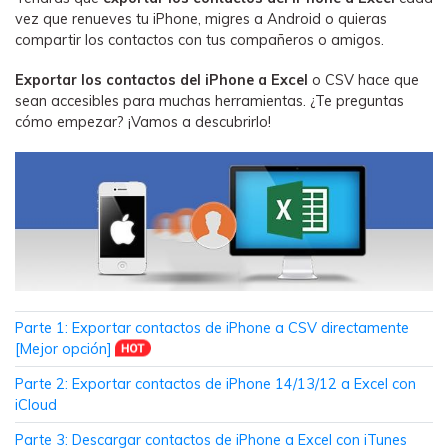
WhatsApp.
vez que renueves tu iPhone, migres a Android o quieras
compartir los contactos con tus compañeros o amigos.
Transferencia de Datos de un
Exportar los contactos del iPhone a Excel
o CSV hace que
Celular a Otro
sean accesibles para muchas herramientas. ¿Te preguntas
cómo empezar? ¡Vamos a descubrirlo!
Transfiere contactos, fotos, música,
videos, SMS y otros tipos de
archivos de un teléfono a otro y a la
PC.
Apps
Mutsapper (Alias: Wutsapper)
Parte 1: Exportar contactos de iPhone a CSV directamente
[Mejor opción]
Transfiere datos de WhatsApp y
WhatsApp Business sin restablecer los
Parte 2: Exportar contactos de iPhone 14/13/12 a Excel con
valores de fábrica.
iCloud
Parte 3: Descargar contactos de iPhone a Excel con iTunes