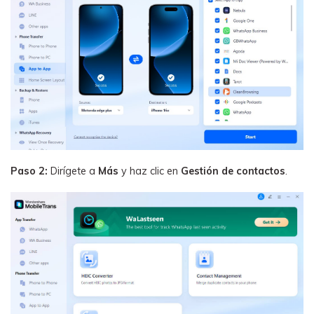
Paso 2:
Dirígete a
Más
y haz clic en
Gestión de contactos
.