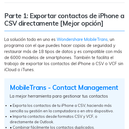
MobileTrans App
Transfiere datos del teléfono, de
Parte 1: Exportar contactos de iPhone a
WhatsApp y archivos entre dispositivos
CSV directamente [Mejor opción]
iOS y Android.
Welastseen
La solución todo en uno es
Wondershare MobileTrans
, un
programa con el que puedes hacer copias de seguridad y
WeLastseen te tiene al tanto de todo en
restaurar más de 18 tipos de datos y es compatible con más
WhatsApp.
de 6000 modelos de smartphones. También te facilita el
trabajo de exportar los contactos del iPhone a CSV o VCF sin
iCloud o iTunes.
MobileTrans - Contact Management
La mejor herramienta para gestionar tus contactos
• Exporta los contactos de tu iPhone a CSV, haciendo más
sencilla su gestión en la computadora o en otro dispositivo.
• Importa contactos desde formatos CSV y VCF, o
directamente de Outlook.
• Combinar fácilmente los contactos duplicados.