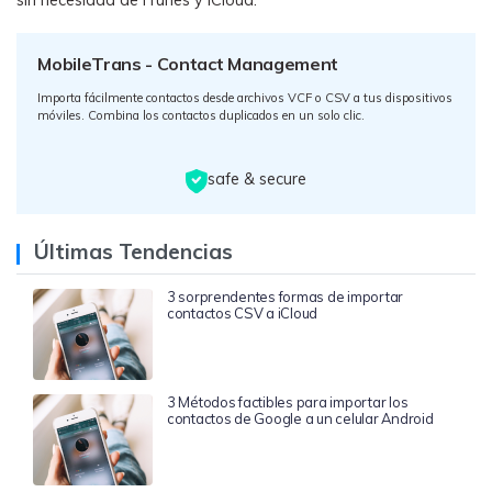
sin necesidad de iTunes y iCloud.
MobileTrans - Contact Management
Importa fácilmente contactos desde archivos VCF o CSV a tus dispositivos
móviles. Combina los contactos duplicados en un solo clic.
safe & secure
Últimas Tendencias
3 sorprendentes formas de importar
contactos CSV a iCloud
3 Métodos factibles para importar los
contactos de Google a un celular Android