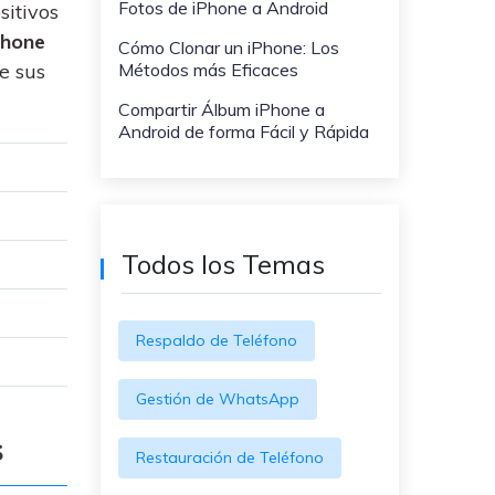
Fotos de iPhone a Android
sitivos
WeLastseen te tiene al tanto de
ayudarte a transferir datos
todo en WhatsApp.
a teléfonos Samsung!
Phone
Cómo Clonar un iPhone: Los
e sus
Métodos más Eficaces
#MobileTransto5G
Compartir Álbum iPhone a
¡Aprende sobre la
Android de forma Fácil y Rápida
tecnología 5G y obtén
MobileTrans para
transferir datos!
Todos los Temas
Respaldo de Teléfono
Gestión de WhatsApp
s
Restauración de Teléfono