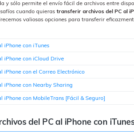
al
y no te pierdas nada útil.
,
y sólo permite el envío fácil de archivos entre dispo
d.
s
esafíos cuando quieras
transferir archivos del PC al i
Consejos de transferencia de iTunes
 ofrecemos valiosas opciones para transferir eficazment
encia de iCloud
Convierte iTunes en un potente
 usar
gestor de medios con algunos
atos de
consejos sencillos.
al iPhone con iTunes
al iPhone con iCloud Drive
ENCUENTRA MÁS SOLUCIONES
l iPhone con el Correo Electrónico
 al iPhone con Nearby Sharing
al iPhone con MobileTrans [Fácil & Seguro]
rchivos del PC al iPhone con iTune