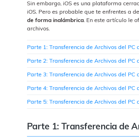
trucos para aprovechar 
Transfiere contactos, fotos
Sin embargo, iOS es una plataforma cerrada 
máximo tu nuevo Androi
música, videos, SMS y otro
iOS. Pero es probable que te enfrentes a d
tipos de archivos de un
de forma inalámbrica
. En este artículo le
Consejos de transfer
teléfono a otro y a la PC.
archivos.
¿Qué tan increíble sería
iCloud para transferir d
tu teléfono?
Parte 1: Transferencia de Archivos del PC 
Parte 2: Transferencia de Archivos del PC 
Parte 3: Transferencia de Archivos del PC a
Parte 4: Transferencia de Archivos del PC
Parte 5: Transferencia de Archivos del PC 
Parte 1: Transferencia de A