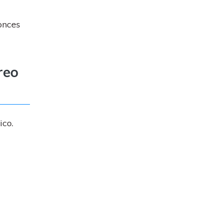
onces
reo
ico.