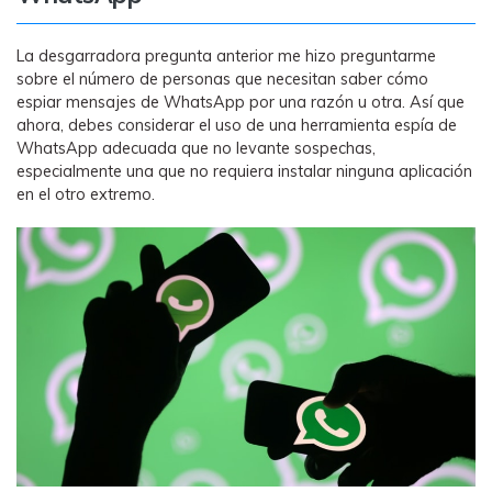
MobileTrans App
Transfiere datos del teléfono, de
La desgarradora pregunta anterior me hizo preguntarme
WhatsApp y archivos entre dispositivos
sobre el número de personas que necesitan saber cómo
iOS y Android.
espiar mensajes de WhatsApp por una razón u otra. Así que
ahora, debes considerar el uso de una herramienta espía de
Welastseen
WhatsApp adecuada que no levante sospechas,
especialmente una que no requiera instalar ninguna aplicación
WeLastseen te tiene al tanto de todo en
en el otro extremo.
WhatsApp.