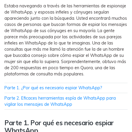
WhatsApp.
Estaba navegando a través de las herramientas de espionaje
de WhatsApp, y esposas infieles y cónyuges seguían
apareciendo junto con la búsqueda. Usted encontrará muchos
Transferencia de Datos de un
casos de personas que buscan formas de espiar los mensajes
Celular a Otro
de WhatsApp de sus cónyuges en su mayoría. La gente
parece más preocupada por las actividades de sus parejas
Transfiere contactos, fotos, música,
infieles en WhatsApp de lo que te imaginas. Una de las
videos, SMS y otros tipos de
consultas que más me llamó la atención fue la de un hombre
archivos de un teléfono a otro y a la
que buscaba consejo sobre cómo espiar el WhatsApp de su
PC.
mujer sin que ella lo supiera. Sorprendentemente, obtuvo más
de 200 respuestas en poco tiempo en Quora, una de las
plataformas de consulta más populares.
Apps
Parte 1. ¿Por qué es necesario espiar WhatsApp?
Mutsapper (Alias: Wutsapper)
Parte 2. Eficaces herramientas espía de WhatsApp para
Transfiere datos de WhatsApp y
vigilar los mensajes de WhatsApp
WhatsApp Business sin restablecer los
valores de fábrica.
Parte 1. Por qué es necesario espiar
WhatsApp