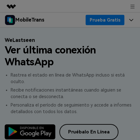
MobileTrans
Prueba Gratis
Productos destacados
Creatividad digital con AIGC
Productos
Empresas
WeLastseen
Utilidades
Ver última conexión
Resumen
Precios
Quiénes somos
Para Escritorio
Soluciones
WhatsApp
Soporte
Sala de prensa
Precios para Windows
Transferencia de WhatsApp
Rastrea el estado en línea de WhatsApp incluso si está
Pasa datos de WhatsApp de
oculto.
Blog
Tienda
Guía de Usuario
Precios para Mac
Android a iPhone o viceversa. Hace y
Recibe notificaciones instantáneas cuando alguien se
restaura copias de seguridad de
conecta o se desconecta.
Tendencias
WhatsApp y más apps sociales.
Soporte
Preguntas Frecuentes
Precios para Empresas
Buscar
Personaliza el período de seguimiento y accede a informes
Tendencias
detallados con todos los datos.
Respaldo y Restauración
Más Soporte
Descuentos Educativos
Descargar
Concursos y eventos
Realiza y restaura copias de
seguridad de más de 18 tipos de
Pruébalo En Línea
Sobre Nosotros
ENCUENTRA MÁS SOLUCIONES
datos, incluyendo los datos de