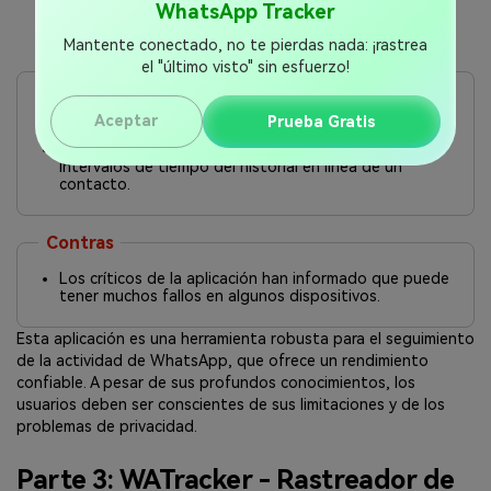
cuando el contacto se conecta.
WhatsApp Tracker
Mantente conectado, no te pierdas nada: ¡rastrea
el "último visto" sin esfuerzo!
Pros
Te permite ver la última vez que un contacto
Aceptar
Prueba Gratis
específico estuvo en línea.
Un gráfico fácil de entender muestra todos los
intervalos de tiempo del historial en línea de un
contacto.
Contras
Los críticos de la aplicación han informado que puede
tener muchos fallos en algunos dispositivos.
Esta aplicación es una herramienta robusta para el seguimiento
de la actividad de WhatsApp, que ofrece un rendimiento
confiable. A pesar de sus profundos conocimientos, los
usuarios deben ser conscientes de sus limitaciones y de los
problemas de privacidad.
Parte 3: WATracker - Rastreador de