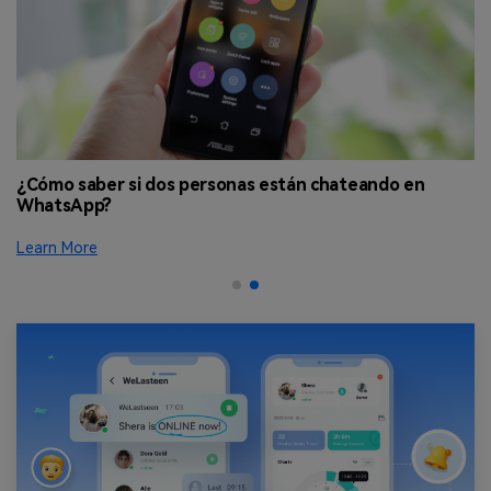
¿Cómo saber si dos personas están chateando en
La
WhatsApp?
W
Learn More
Le