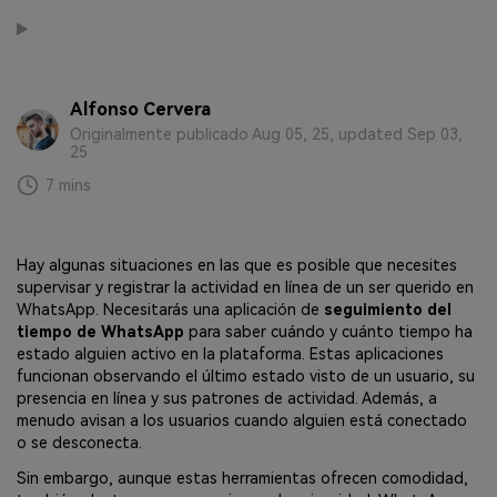
MobileTrans App
Transfiere datos del teléfono, de
WhatsApp y archivos entre dispositivos
iOS y Android.
Alfonso Cervera
Originalmente publicado Aug 05, 25, updated Sep 03,
Welastseen
25
WeLastseen te tiene al tanto de todo
7 mins
en WhatsApp.
Hay algunas situaciones en las que es posible que necesites
supervisar y registrar la actividad en línea de un ser querido en
WhatsApp. Necesitarás una aplicación de
seguimiento del
tiempo de WhatsApp
para saber cuándo y cuánto tiempo ha
estado alguien activo en la plataforma. Estas aplicaciones
funcionan observando el último estado visto de un usuario, su
presencia en línea y sus patrones de actividad. Además, a
menudo avisan a los usuarios cuando alguien está conectado
o se desconecta.
Sin embargo, aunque estas herramientas ofrecen comodidad,