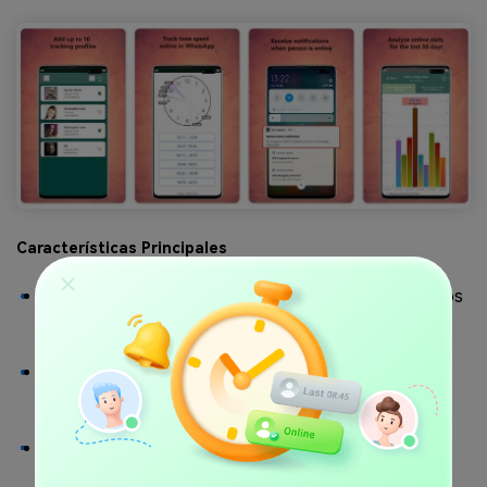
Características Principales
Esta herramienta permite añadir hasta 10 contactos
al mismo tiempo para la supervisión en línea de
WhatsApp.
Puedes acceder a informes históricos sobre la
actividad en línea del contacto de hasta 30 días de
antigüedad.
El uso de esta plataforma permite personalizar las
notificaciones para asegurarse de que se le avisa