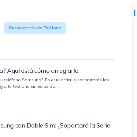
al
y no te pierdas nada útil.
,
d.
s
Consejos de transferencia de iTunes
encia de iCloud
Convierte iTunes en un potente
Restauración de Teléfono
 usar
gestor de medios con algunos
atos de
consejos sencillos.
a? Aquí está cómo arreglarlo.
ENCUENTRA MÁS SOLUCIONES
u teléfono Samsung?. En este artículo encontrarás las
gla tu teléfono sin esfuerzo. …
ung con Doble Sim: ¿Soportará la Serie