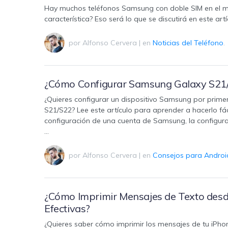
Hay muchos teléfonos Samsung con doble SIM en el me
característica? Eso será lo que se discutirá en este ar
por
Alfonso Cervera
|
en
Noticias del Teléfono
.
¿Cómo Configurar Samsung Galaxy S21/
¿Quieres configurar un dispositivo Samsung por prim
S21/S22? Lee este artículo para aprender a hacerlo f
configuración de una cuenta de Samsung, la configu
…
por
Alfonso Cervera
|
en
Consejos para Androi
¿Cómo Imprimir Mensajes de Texto desde
Efectivas?
¿Quieres saber cómo imprimir los mensajes de tu iPho