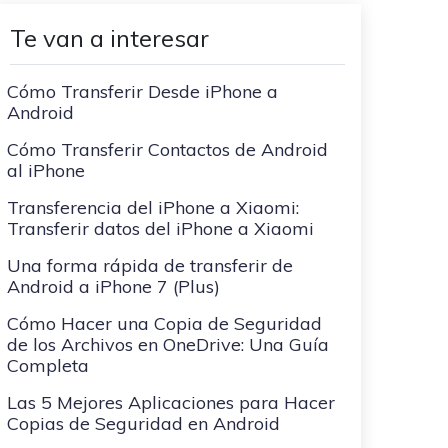
WeLastseen te tiene al tanto de
ayudarte a transferir datos
todo en WhatsApp.
Te van a interesar
a teléfonos Samsung!
#MobileTransto5G
Cómo Transferir Desde iPhone a
¡Aprende sobre la
Android
tecnología 5G y obtén
MobileTrans para
Cómo Transferir Contactos de Android
transferir datos!
al iPhone
Transferencia del iPhone a Xiaomi:
Transferir datos del iPhone a Xiaomi
Una forma rápida de transferir de
Android a iPhone 7 (Plus)
Cómo Hacer una Copia de Seguridad
de los Archivos en OneDrive: Una Guía
Completa
Las 5 Mejores Aplicaciones para Hacer
Copias de Seguridad en Android