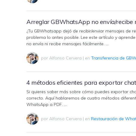
Arreglar GBWhatsApp no envía/recibe m
¿Tu GBWhatsapp dejó de recibir/enviar mensajes de rep
problema lo antes posible. Lee este artículo y aprend
no envía ni recibe mensajes fácilmente. …
por
Alfonso Cervera
|
en
Transferencia de GB
4 métodos eficientes para exportar ch
Si quieres saber más sobre cómo puedes exportar cha
correcto. Aquí hablaremos de cuatro métodos diferent
WhatsApp a PDF. …
por
Alfonso Cervera
|
en
Restauración de Wha