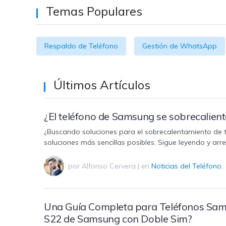
trucos para aprovechar 
Transfiere contactos, fotos
Temas Populares
máximo tu nuevo Androi
música, videos, SMS y otro
tipos de archivos de un
Consejos de transfer
teléfono a otro y a la PC.
Respaldo de Teléfono
Gestión de WhatsApp
¿Qué tan increíble sería
iCloud para transferir d
tu teléfono?
Últimos Artículos
¿El teléfono de Samsung se sobrecalient
¿Buscando soluciones para el sobrecalentamiento de t
soluciones más sencillas posibles. Sigue leyendo y arre
por
Alfonso Cervera
|
en
Noticias del Teléfono
.
Una Guía Completa para Teléfonos Sams
S22 de Samsung con Doble Sim?