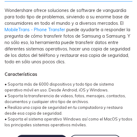
MobileTrans App
Transfiere datos del teléfono, de
Wondershare ofrece soluciones de software de vanguardia
WhatsApp y archivos entre dispositivos
para todo tipo de problemas, sirviendo a su enorme base de
iOS y Android.
consumidores en todo el mundo y a diversos mercados. El
MobileTrans - Phone Transfer
puede ayudarte a responder la
pregunta de cómo transferir fotos de Samsung a Samsung. Y
Welastseen
no sólo eso, la herramienta puede transferir datos entre
WeLastseen te tiene al tanto de todo en
diferentes sistemas operativos, hacer una copia de seguridad
de los datos del teléfono y restaurar esa copia de seguridad,
WhatsApp.
todo en sólo unos pocos clics.
Características
• Soporta más de 6000 dispositivos y todo tipo de sistema
operativo móvil en uso. Desde Android, iOS y Windows.
• Soporta la transferencia de videos, fotos, mensajes, contactos,
documentos y cualquier otro tipo de archivos.
• Realiza una copia de seguridad en tu computadora y restaura
desde esa copia de seguridad.
• Soporta el sistema operativo Windows así como el MacOS y todos
los principales sistemas operativos móviles.