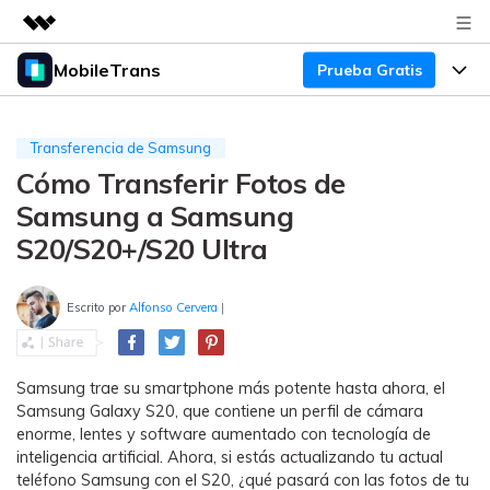
MobileTrans
Prueba Gratis
Productos destacados
Creatividad digital con AIGC
Productos
Empresas
Utilidades
Transferencia de Samsung
Resumen
Cómo Transferir Fotos de
Precios
Quiénes somos
Para Escritorio
Soluciones
Samsung a Samsung
Sala de prensa
Soporte
Precios para Windows
Transferencia de WhatsApp
S20/S20+/S20 Ultra
Pasa datos de WhatsApp de
Tienda
Blog
Guía de Usuario
Precios para Mac
Android a iPhone o viceversa. Hace
Escrito por
Alfonso Cervera
|
y restaura copias de seguridad de
Tendencias
WhatsApp y más apps sociales.
Soporte
Preguntas Frecuentes
Precios para Empresas
Buscar
Tendencias
Samsung trae su smartphone más potente hasta ahora, el
Respaldo y Restauración
Más Soporte
Samsung Galaxy S20, que contiene un perfil de cámara
Descuentos Educativos
Descargar
Concursos y eventos
enorme, lentes y software aumentado con tecnología de
Realiza y restaura copias de
inteligencia artificial. Ahora, si estás actualizando tu actual
seguridad de más de 18 tipos de
Sobre Nosotros
ENCUENTRA MÁS SOLUCIONES
teléfono Samsung con el S20, ¿qué pasará con las fotos de tu
datos, incluyendo los datos de