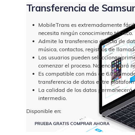
Transferencia de Samsu
MobileTrans es extremadamente fácil d
necesita ningún conocimiento técnico.
Admite la transferencia directa de dato
música, contactos, registros de llama
Los usuarios pueden seleccionar prim
comenzar el proceso. No encontrará n
Es compatible con más de 6.000 modelo
transferencia de datos entre platafor
La calidad de los datos permanecerá 
intermedio.
Disponible en:
PRUEBA GRATIS
COMPRAR AHORA