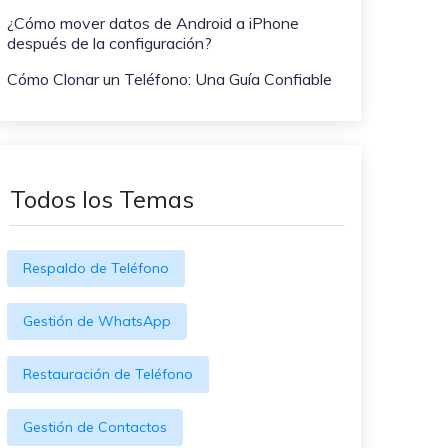
WeLastseen te tiene al tanto de
ayudarte a transferir datos
¿Cómo mover datos de Android a iPhone
todo en WhatsApp.
a teléfonos Samsung!
después de la configuración?
#MobileTransto5G
Cómo Clonar un Teléfono: Una Guía Confiable
¡Aprende sobre la
tecnología 5G y obtén
MobileTrans para
transferir datos!
Todos los Temas
Respaldo de Teléfono
Gestión de WhatsApp
Restauración de Teléfono
Gestión de Contactos