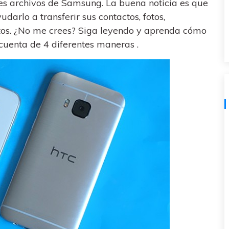
es archivos de Samsung. La buena noticia es que
al
y no te pierdas nada útil.
,
d.
s
arlo a transferir sus contactos, fotos,
Consejos de transferencia de iTunes
os. ¿No me crees? Siga leyendo y aprenda cómo
encia de iCloud
Convierte iTunes en un potente
cuenta de 4 diferentes maneras .
 usar
gestor de medios con algunos
atos de
consejos sencillos.
ENCUENTRA MÁS SOLUCIONES