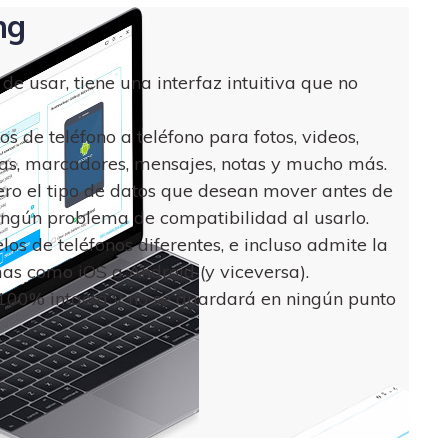
ng
e usar, tiene una interfaz intuitiva que no
s de teléfono a teléfono para fotos, videos,
das, marcadores, mensajes, notas y mucho más.
ero el tipo de datos que desean mover antes de
ingún problema de compatibilidad al usarlo.
s de teléfonos diferentes, e incluso admite la
mas como iOS a Android (y viceversa).
100% intacta y no se guardará en ningún punto