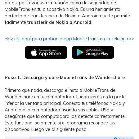
MobileTrans App
datos, por favor usa la función copia de seguridad de
MobileTrans en tu dispositivo Nokia. Es una herramienta
Transfiere datos del teléfono, de
perfecta de transferencia de Nokia a Android que te permite
WhatsApp y archivos entre dispositivos
fácilmente
transferir de Nokia a Android
.
iOS y Android.
Haz clic aquí para probar la app MobileTrans en tu celular >>>
Welastseen
WeLastseen te tiene al tanto de todo en
WhatsApp.
Paso 1.
Descarga y abre MobileTrans de Wondershare
Primero que nada, descarga e instala MobileTrans de
Wondershare en tu computadora. Luego verás en la parte
inferior la ventana principal. Conecta tus teléfonos Nokia y
Android a la computadora usando sus cables USB y
asegúrate que la computadora los detecte correctamente.
Esto funciona, solamente si el programa reconoce tus
dispositivos. Luego ve al siguiente paso.