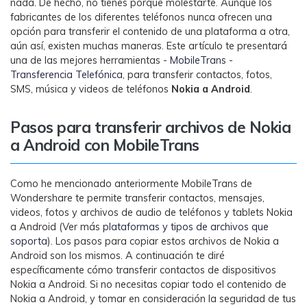
nada. De hecho, no tienes porque molestarte. Aunque los
WhatsApp.
fabricantes de los diferentes teléfonos nunca ofrecen una
opción para transferir el contenido de una plataforma a otra,
aún así, existen muchas maneras. Este artículo te presentará
Transferencia de Datos de un
una de las mejores herramientas -
MobileTrans -
Celular a Otro
Transferencia Telefónica
, para transferir contactos, fotos,
Transfiere contactos, fotos, música,
SMS, música y videos de teléfonos
Nokia a Android
.
videos, SMS y otros tipos de
archivos de un teléfono a otro y a la
Pasos para transferir archivos de Nokia
PC.
a Android con MobileTrans
Como he mencionado anteriormente MobileTrans de
Apps
Wondershare te permite transferir contactos, mensajes,
videos, fotos y archivos de audio de teléfonos y tablets Nokia
Mutsapper (Alias: Wutsapper)
a Android (Ver más
plataformas y tipos de archivos que
Transfiere datos de WhatsApp y
soporta
). Los pasos para copiar estos archivos de Nokia a
Android son los mismos. A continuación te diré
WhatsApp Business sin restablecer los
específicamente cómo transferir contactos de dispositivos
valores de fábrica.
Nokia a Android. Si no necesitas copiar todo el contenido de
Nokia a Android, y tomar en consideración la seguridad de tus