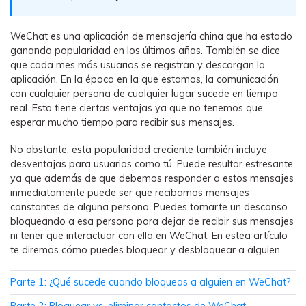
WhatsApp.
WeChat es una aplicación de mensajería china que ha estado
Transferencia de Datos de un
ganando popularidad en los últimos años. También se dice
que cada mes más usuarios se registran y descargan la
Celular a Otro
aplicación. En la época en la que estamos, la comunicación
Transfiere contactos, fotos, música,
con cualquier persona de cualquier lugar sucede en tiempo
videos, SMS y otros tipos de
real. Esto tiene ciertas ventajas ya que no tenemos que
archivos de un teléfono a otro y a la
esperar mucho tiempo para recibir sus mensajes.
PC.
No obstante, esta popularidad creciente también incluye
desventajas para usuarios como tú. Puede resultar estresante
ya que además de que debemos responder a estos mensajes
Apps
inmediatamente puede ser que recibamos mensajes
constantes de alguna persona. Puedes tomarte un descanso
Mutsapper (Alias: Wutsapper)
bloqueando a esa persona para dejar de recibir sus mensajes
ni tener que interactuar con ella en WeChat. En estea artículo
Transfiere datos de WhatsApp y
te diremos cómo puedes bloquear y desbloquear a alguien.
WhatsApp Business sin restablecer los
valores de fábrica.
Parte 1: ¿Qué sucede cuando bloqueas a alguien en WeChat?