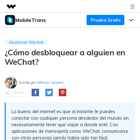
MobileTrans
Prueba Gratis
Productos destacados
Creatividad digital con AIGC
Productos
Empresas
Utilidades
Gestionar Wechat
Resumen
¿Cómo desbloquear a alguien en
Precios
Quiénes somos
Para Escritorio
Soluciones
WeChat?
Sala de prensa
Soporte
Precios para Windows
Transferencia de WhatsApp
Pasa datos de WhatsApp de
Tienda
Escrito por
Alfonso Cervera
|
Blog
Guía de Usuario
Precios para Mac
Android a iPhone o viceversa. Hace
y restaura copias de seguridad de
Tendencias
WhatsApp y más apps sociales.
Soporte
Preguntas Frecuentes
Precios para Empresas
Buscar
Tendencias
Lo bueno del internet es que al instante te puedes
Respaldo y Restauración
Más Soporte
Descuentos Educativos
conectar con cualquier persona alrededor del mundo sin
Descargar
Concursos y eventos
Realiza y restaura copias de
necesariamente tener que viajar a donde esté. Con
aplicaciones de mensajería como WeChat, comunicarse
seguridad de más de 18 tipos de
Sobre Nosotros
ENCUENTRA MÁS SOLUCIONES
con otras personas jamás había sido tan fácil.
datos, incluyendo los datos de