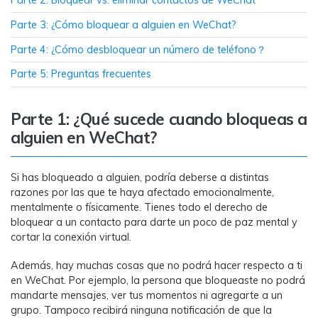
Parte 2: Bloquear vs. eliminar contactos de WeChat
MobileTrans App
Transfiere datos del teléfono, de
Parte 3: ¿Cómo bloquear a alguien en WeChat?
WhatsApp y archivos entre dispositivos
Parte 4: ¿Cómo desbloquear un número de teléfono？
iOS y Android.
Parte 5: Preguntas frecuentes
Welastseen
WeLastseen te tiene al tanto de todo en
Parte 1: ¿Qué sucede cuando bloqueas a
WhatsApp.
alguien en WeChat?
Si has bloqueado a alguien, podría deberse a distintas
razones por las que te haya afectado emocionalmente,
mentalmente o físicamente. Tienes todo el derecho de
bloquear a un contacto para darte un poco de paz mental y
cortar la conexión virtual.
Además, hay muchas cosas que no podrá hacer respecto a ti
en WeChat. Por ejemplo, la persona que bloqueaste no podrá
mandarte mensajes, ver tus momentos ni agregarte a un
grupo. Tampoco recibirá ninguna notificación de que la