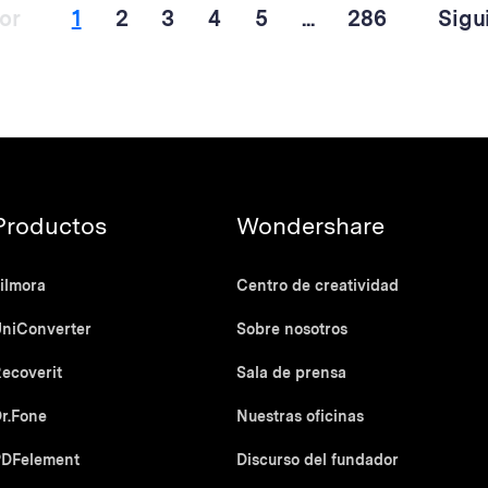
or
1
2
3
4
5
...
286
Sigu
Productos
Wondershare
ilmora
Centro de creatividad
niConverter
Sobre nosotros
ecoverit
Sala de prensa
r.Fone
Nuestras oficinas
PDFelement
Discurso del fundador