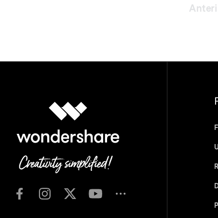
Anteri
F
U
R
D