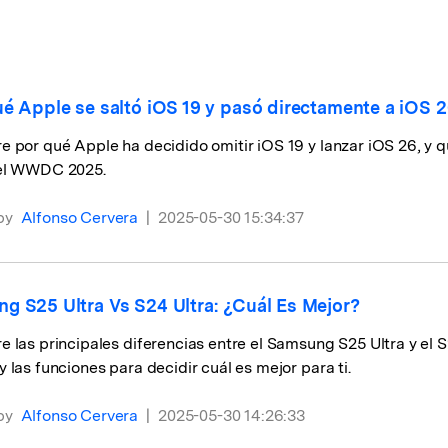
s
o tu
Consejos de transferencia de iTunes
Convierte iTunes en un potente
ncia de iCloud
gestor de medios con algunos
sar
consejos sencillos.
ué Apple se saltó iOS 19 y pasó directamente a iOS 
os de tu
 por qué Apple ha decidido omitir iOS 19 y lanzar iOS 26, y qu
el WWDC 2025.
ENCUENTRA MÁS SOLUCIONES
by
Alfonso Cervera
|
2025-05-30 15:34:37
g S25 Ultra Vs S24 Ultra: ¿Cuál Es Mejor?
 las principales diferencias entre el Samsung S25 Ultra y el S
 las funciones para decidir cuál es mejor para ti.
by
Alfonso Cervera
|
2025-05-30 14:26:33