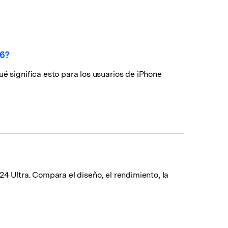
WeLastseen te tiene al tanto de
teléfonos Samsung!
todo en WhatsApp.
#MobileTransto5G
¡Aprende sobre la
26?
tecnología 5G y obtén
MobileTrans para transferir
datos!
é significa esto para los usuarios de iPhone
24 Ultra. Compara el diseño, el rendimiento, la