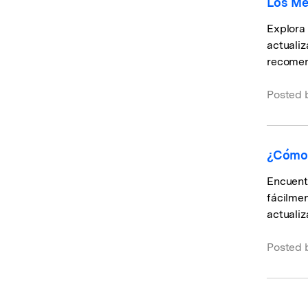
Los Me
Explora 
actuali
recome
Posted 
¿Cómo 
Encuentr
fácilmen
actualiz
Posted 