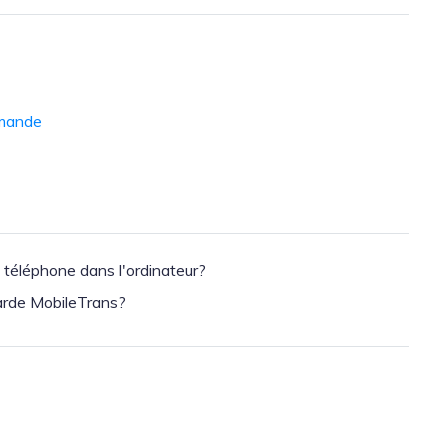
emande
éléphone dans l'ordinateur?
garde MobileTrans?