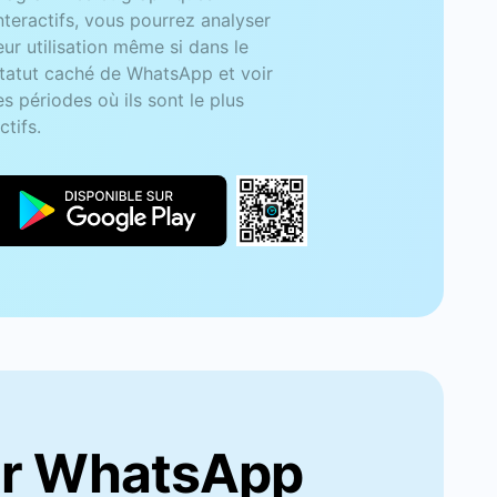
’activité en ligne de vos contacts
ur différentes périodes.
eur WhatsApp