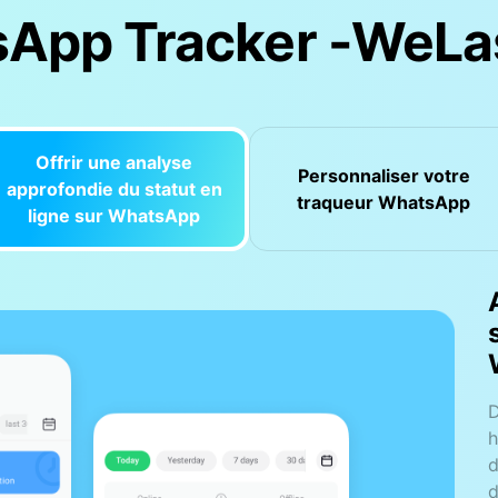
App Tracker -WeLa
Offrir une analyse
Personnaliser votre
approfondie du statut en
traqueur WhatsApp
ligne sur WhatsApp
A
e
p