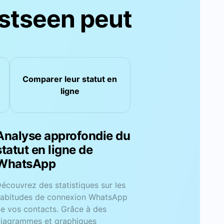
stseen peut
Comparer leur
statut en
ligne
Personnalisation du
suivi WhatsApp en
ligne
daptez WeLastseen à vos besoins
n configurant des onglets
ersonnalisés pour surveiller