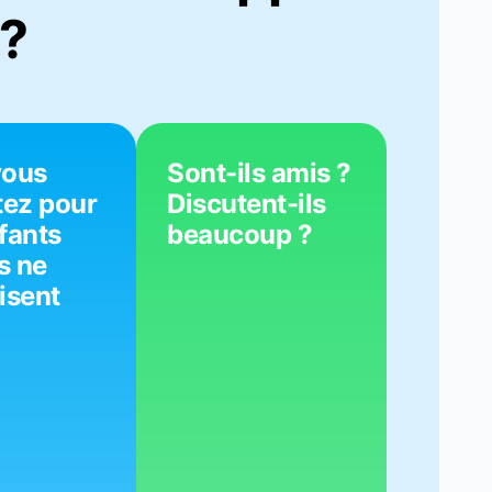
?
vous
Sont-ils amis ?
tez pour
Discutent-ils
fants
beaucoup ?
s ne
isent