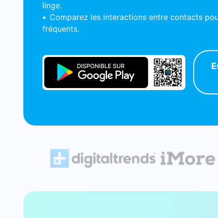
linge.
•
Comparez les interactions entre contacts pou
fréquents.
E