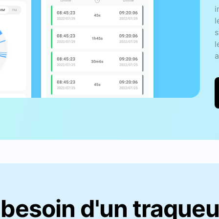
l
s
 besoin d'un traqu