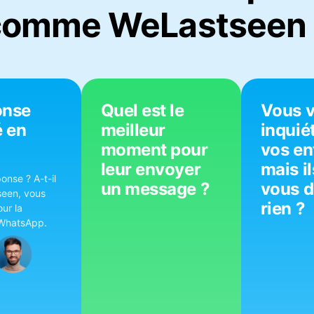
comme WeLastseen 
onse
Quel est le
Vous 
é en
meilleur
inquié
moment pour
vos en
leur envoyer
mais il
onse ? A-t-il
un message ?
vous d
seen, vous
rien ?
ur la
r WhatsApp.