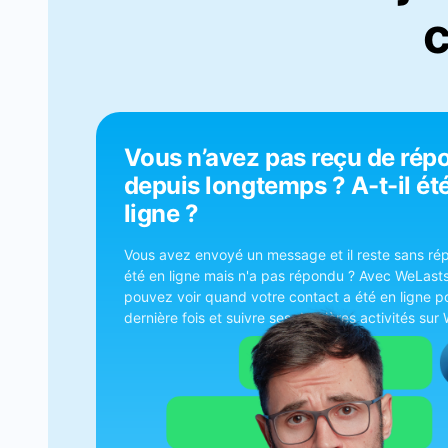
Vous n’avez pas reçu de rép
depuis longtemps ? A-t-il ét
ligne ?
Vous avez envoyé un message et il reste sans rép
été en ligne mais n'a pas répondu ? Avec WeLast
pouvez voir quand votre contact a été en ligne po
dernière fois et suivre ses dernières activités su