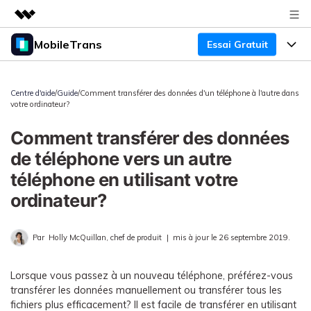
MobileTrans
Essai Gratuit
Produits phares
Créativité numérique et IA
Produits
Business
Utilité
Centre d'aide
/
Guide
/Comment transférer des données d'un téléphone à l'autre dans
votre ordinateur?
Aperçu
Bureau
Fonctionnalités
À propos
Solutions
Comment transférer des données
Mobile
Fonctionnalités
Actualités
Ressources
de téléphone vers un autre
Solutions
téléphone en utilisant votre
Transfert de Données Téléphone
Boutique
Prix
ordinateur?
Sauvegarde & Restauration
Tarifs pour Windows
Support
Centre d'aide
Gestionnaire WhatsApp
Par
Holly McQuillan, chef de produit
|
mis à jour le 26 septembre 2019.
Tarifs pour Mac
TÉLÉCHARGER
Concours & Événements
Transfert d'autres Applications
Tarifs pour App
Lorsque vous passez à un nouveau téléphone, préférez-vous
Tutoriel
Plan Business
transférer les données manuellement ou transférer tous les
fichiers plus efficacement? Il est facile de transférer en utilisant
Assistance