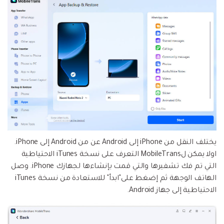
Explore
تسجيل الدخول
المقالات المتميزة
مشاهدة جميع المنتجات
Backup & Restore
MobileTrans
ملخص
ملخص
نقل بيانات الجوال.
عمل نسخ احتياطي الهاتف وبيانات WhatsApp
تعلم المزيد
على الكمبيوتر، واستعادتها بسهولة
دمج ملفات PDF
Explore
Repairit
قوالب الرسم التخطيطي
استعادة الفيديو التالف.
ملخص
محول PDF
جديد
Playlist Transfer
مشاهدة جميع المنتجات
نقل قوائم تشغيل الموسيقى من خدمة بث إلى
Video
قوالب PDF
أخرى.
Photo
Explore
ملخص
Creative Center
تطبيقات الهاتف
يختلف النقل من iPhone إلى Android عن من Android إلى iPhone.
اولا يمكن لMobileTrans التعرف على نسخة iTunes الاحتياطية
استعادة الصور
Mutsapper(سابق Wutsapper)
التي تم فك تشفيرها والتي قمت بإنشاءها لجهازك iPhone. وصل
الهاتف الوجهة ثم إضغط على"ابدأ" للاستعادة من نسخة iTunes
نقل بيانات WhatsApp و WhatsApp Business بدون
إصلاح الفيديو
إعادة ضبط المصنع.
الاحتياطية إلى جهاز Android.
نقل WhatsApp
MobileTrans App