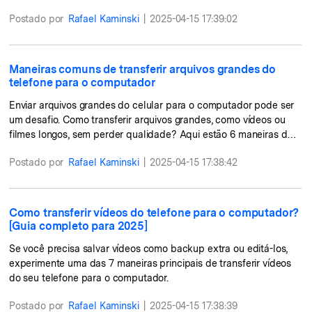
Transferir dados do telefone, dados do
WhatsApp e arquivos entre dispositivos.
Postado por
Rafael Kaminski
|
2025-04-15 17:39:02
WeLastseen
Maneiras comuns de transferir arquivos grandes do
O WeLastseen mantém seu WhatsApp conectado
telefone para o computador
e informado.
Enviar arquivos grandes do celular para o computador pode ser
um desafio. Como transferir arquivos grandes, como vídeos ou
filmes longos, sem perder qualidade? Aqui estão 6 maneiras de
realizar essa transferência de forma simples e rápida. Faça a
Postado por
Rafael Kaminski
|
2025-04-15 17:38:42
leitura e descubra mais!
Como transferir vídeos do telefone para o computador?
[Guia completo para 2025]
Se você precisa salvar vídeos como backup extra ou editá-los,
experimente uma das 7 maneiras principais de transferir vídeos
do seu telefone para o computador.
Postado por
Rafael Kaminski
|
2025-04-15 17:38:39