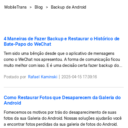
Backup e restauração
MobileTrans
>
Blog
>
Backup de Android
Fazer backup de até 18 tipos de dados e dados do
WhatsApp para o computador. E restaurar
backups facilmente.
Recuperar visulização única de WhatsApp
4 Maneiras de Fazer Backup e Restaurar o Histórico de
Bate-Papo do WeChat
Recupere todas as mídias de visulização única do
WhatsApp — fotos, vídeos e mensagens de voz.
Tem sido uma bênção desde que o aplicativo de mensagens
como o WeChat nos apresentou. A forma de comunicação ficou
muito melhor com isso. E é uma decisão certa fazer backup do
WeChat para qualquer futuro
App
Postado por
Rafael Kaminski
|
2025-04-15 17:39:16
Mutsapper
Como Restaurar Fotos que Desaparecem da Galeria do
Transferir dados do WhatsApp e WhatsApp
Android
Business sem redefinição de fábrica.
Fornecemos os motivos por trás do desaparecimento de suas
fotos da sua Galeria do Android. Nossas soluções ajudarão você
MobileTrans App
a encontrar fotos perdidas da sua galeria de fotos do Android.