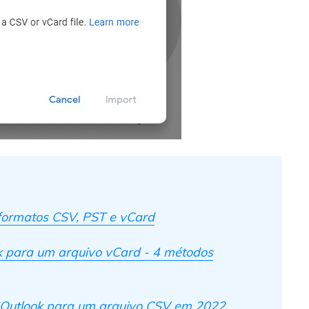
 formatos CSV, PST e vCard
k para um arquivo vCard - 4 métodos
o Outlook para um arquivo CSV em 2022