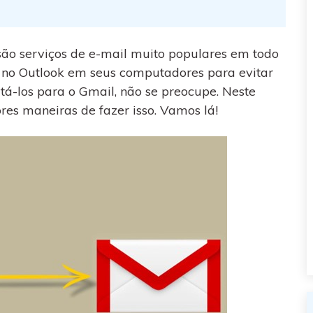
visulização única do
WhatsApp — fotos, vídeos e
mensagens de voz.
são serviços de e-mail muito populares em todo
SAIBA MAIS
 no Outlook em seus computadores para evitar
á-los para o Gmail, não se preocupe. Neste
res maneiras de fazer isso. Vamos lá!