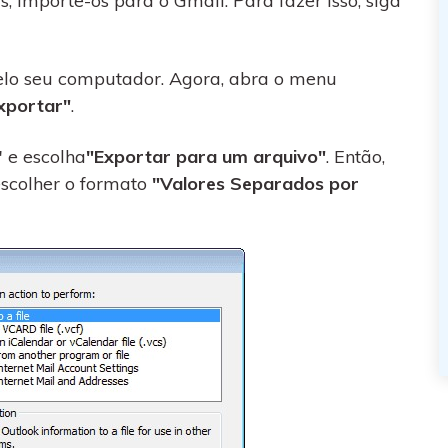
, importe-os para o Gmail. Para fazer isso, siga
elo seu computador. Agora, abra o menu
xportar"
.
 e escolha
"Exportar para um arquivo"
. Então,
escolher o formato
"Valores Separados por