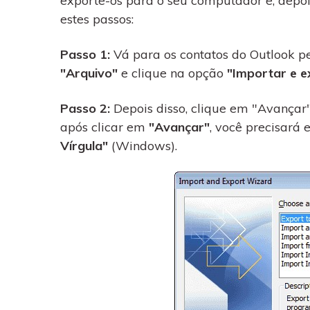
exporte-os para o seu computador e, depois
estes passos:
Passo 1:
Vá para os contatos do Outlook p
"Arquivo"
e clique na opção
"Importar e e
Passo 2:
Depois disso, clique em "Avançar"
após clicar em
"Avançar"
, você precisará 
Vírgula"
(Windows).