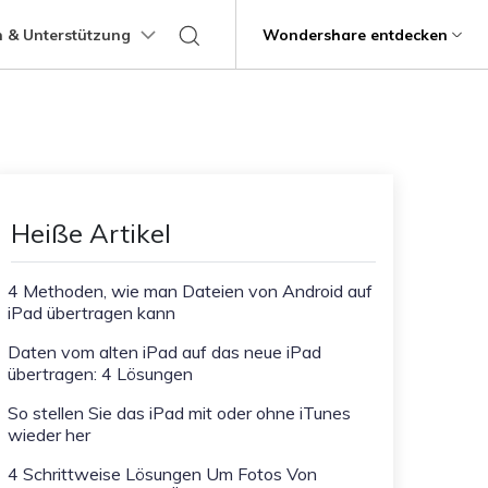
 & Unterstützung
Support
Wondershare entdecken
programme
Über Wondershare
ungen
Lernen
Übertragung anderer
Hilfe erhalten
Geschäftsplan
Bildungsplan
Produkte
Dienstprogramme
Business
Apps
ps
Benutzerhandbuch
Kontaktieren Sie uns
g
Über uns
Mutsapper
Kik Übertragung Tipps
it
Dr.Fone
Video-Übertragung
Fotoübertragung
stipps
Videotutorials
Hilfezentrum
rstellung verlorener
WhatsApp-Daten ohne Werksreset
Line Transfer Tipps
Presseraum
Heiße Artikel
übertragen
Recoverit
FAQs
Blitzschneller
Kontaktübertragung
Viber Transfer Tipps
t
Shop
MobileTrans
t beschädigte Videos, Fotos
Übertrag
4 Methoden, wie man Dateien von Android auf
Welastseen
iPad übertragen kann
Support
Dateiübertragung
Nachrichtenübertragung
Halte Ihr WhatsApp verbunden und
e
informiert.
ng mobiler Geräte.
Daten vom alten iPad auf das neue iPad
übertragen: 4 Lösungen
Trans
rtragung von Telefon zu
So stellen Sie das iPad mit oder ohne iTunes
wieder her
fe
Kindersicherung.
4 Schrittweise Lösungen Um Fotos Von