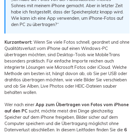
Übertragung anderer Apps
Preise für die App
Suche
Sohnes mit meinem iPhone gemacht. Aber in letzter Zeit
Lernen
habe ich festgestellt, dass der Speicherplatz knapp wird.
Geschäftsplan
Wie kann ich eine App verwenden, um iPhone-Fotos auf
Herunterladen
Hilfe erhalten
WEITERE THEMEN ERKUNDEN
Bildungsplan
den PC zu übertragen?“
Kurzantwort:
Wenn Sie viele Fotos schnell, geordnet und ohne
Qualitätsverlust vom iPhone auf einen Windows-PC
übertragen möchten, sind Desktop-Tools wie MobileTrans
besonders praktisch. Für einfache Importe reichen auch
integrierte Lösungen wie Microsoft Fotos oder iCloud. Welche
Methode am besten ist, hängt davon ab, ob Sie per USB oder
drahtlos übertragen möchten, wie viele Bilder Sie verschieben
und ob Sie Alben, Live Photos oder HEIC-Dateien sauber
behalten wollen.
Wer nach einer
App zum Übertragen von Fotos vom iPhone
auf den PC
sucht, möchte meist drei Dinge gleichzeitig:
Speicher auf dem iPhone freigeben, Bilder sicher auf dem
Computer speichern und die Übertragung möglichst ohne
Datenverlust abschließen. In diesem Leitfaden finden Sie die
6