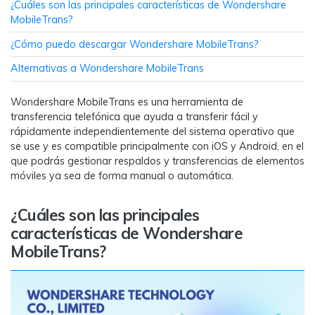
¿Cuáles son las principales características de Wondershare
WhatsApp.
MobileTrans?
¿Cómo puedo descargar Wondershare MobileTrans?
Transferencia de Datos de un
Celular a Otro
Alternativas a Wondershare MobileTrans
Transfiere contactos, fotos, música,
Wondershare MobileTrans es una herramienta de
videos, SMS y otros tipos de
transferencia telefónica que ayuda a transferir fácil y
archivos de un teléfono a otro y a la
rápidamente independientemente del sistema operativo que
PC.
se use y es compatible principalmente con iOS y Android, en el
que podrás gestionar respaldos y transferencias de elementos
móviles ya sea de forma manual o automática.
Apps
¿Cuáles son las principales
Mutsapper (Alias: Wutsapper)
características de Wondershare
Transfiere datos de WhatsApp y
MobileTrans?
WhatsApp Business sin restablecer los
valores de fábrica.