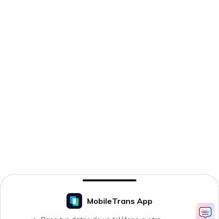
MobileTrans App