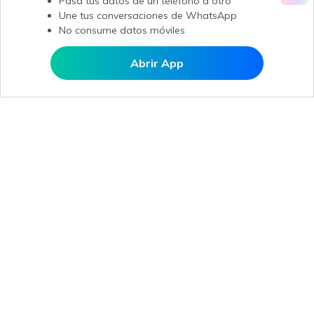
Pasa tus datos de un teléfono a otro
Une tus conversaciones de WhatsApp
No consume datos móviles
Abrir App
Abrir en MobileTrans
Productos
Wondershare
Explorar IA
Centro de soporte